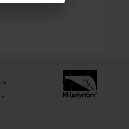
lkår
ler