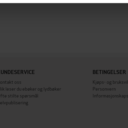
KUNDESERVICE
BETINGELSER
ontakt oss
Kjøps- og bruksvi
lik leser du ebøker og lydbøker
Personvern
fte stilte spørsmål
Informasjonskaps
elvpublisering