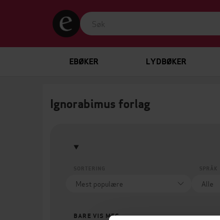
EBØKER
LYDBØKER
Ignorabimus forlag
SORTERING
SPRÅK
BARE VIS MEG