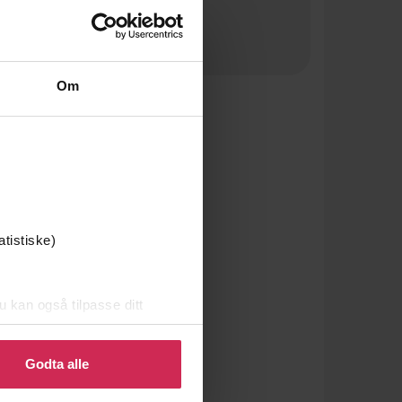
Om
atistiske)
u kan også tilpasse ditt
 eller endre ditt samtykke.
Godta alle