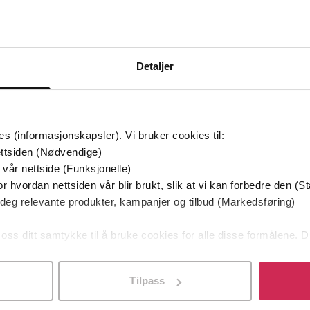
Bøker i Premium
Kan sendes til Kindle og PocketBook
Detaljer
es (informasjonskapsler). Vi bruker cookies til:
ttsiden (Nødvendige)
 vår nettside (Funksjonelle)
r hvordan nettsiden vår blir brukt, slik at vi kan forbedre den (St
 deg relevante produkter, kampanjer og tilbud (Markedsføring)
 oss ditt samtykke til å bruke cookies for alle disse formålene. D
l ved å klikke på «Tilpass». Du kan når som helst trekke tilbake
Tilpass