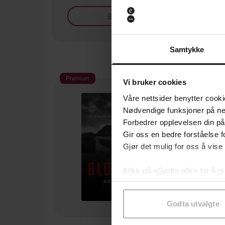
Bøker på tilbud
Samtykke
Premium
Vi bruker cookies
Våre nettsider benytter cooki
Nødvendige funksjoner på ne
Forbedrer opplevelsen din på
Gir oss en bedre forståelse fo
Gjør det mulig for oss å vise
Klikk på «Godta alle» for å gi
samtykke til spesifikke formå
Godta utvalgte