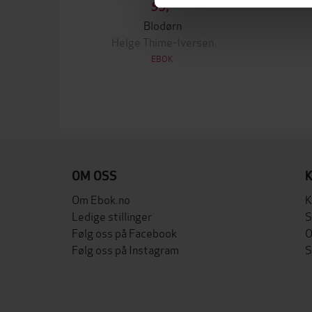
99,-
Blodørn
Helge Thime-Iversen
EBOK
OM OSS
Om Ebok.no
K
Ledige stillinger
S
Følg oss på Facebook
O
Følg oss på Instagram
S