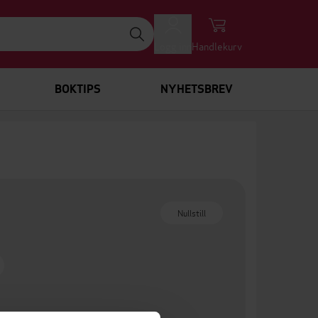
Logg inn
Handlekurv
BOKTIPS
NYHETSBREV
Nullstill