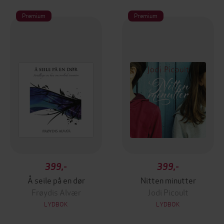
Premium
Premium
399,-
399,-
Å seile på en dør
Nitten minutter
Frøydis Alvær
Jodi Picoult
LYDBOK
LYDBOK