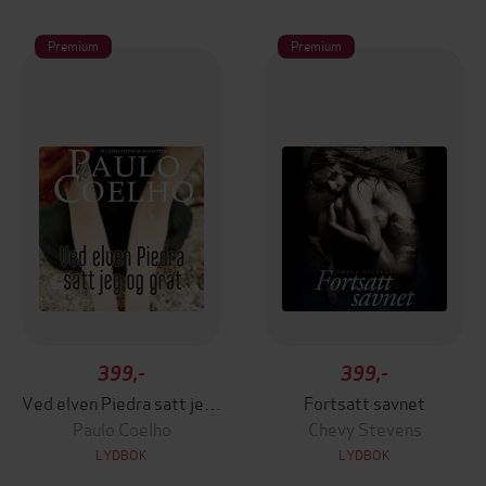
Premium
Premium
399,-
399,-
Ved elven Piedra satt jeg og gråt
Fortsatt savnet
Paulo Coelho
Chevy Stevens
LYDBOK
LYDBOK