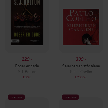
229,-
399,-
Roser er døde
Seierherren står alene
S.J. Bolton
Paulo Coelho
EBOK
LYDBOK
Premium
Premium