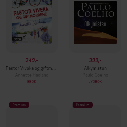
249,-
399,-
Pastor Viveka og giftmordene
Alkymisten
Annette Haaland
Paulo Coelho
EBOK
LYDBOK
Premium
Premium