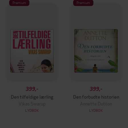
Premium
Premium
399,-
399,-
Den tilfeldige lærling
Den forbudte historien
Vikas Swarup
Annette Dutton
LYDBOK
LYDBOK