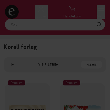
Logg inn
Handlekurv
Meny
Korall forlag
Nullstill
VIS FILTRE
Premium
Premium