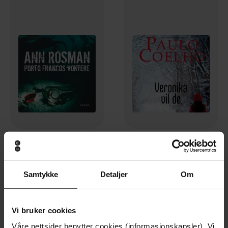
399,-
399,-
Porto Francos voktere
Veronika vil dø
Ann Rosman
Paulo Coelho
Samtykke
Detaljer
Om
LYDBOK
LYDBOK
Vi bruker cookies
Premium
Premium
Våre nettsider benytter cookies (informasjonskapsler). Vi