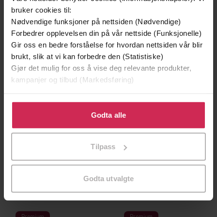
bruker cookies til:
Nødvendige funksjoner på nettsiden (Nødvendige)
Forbedrer opplevelsen din på vår nettside (Funksjonelle)
Gir oss en bedre forståelse for hvordan nettsiden vår blir
brukt, slik at vi kan forbedre den (Statistiske)
Gjør det mulig for oss å vise deg relevante produkter,
kampanjer og tilbud (Markedsføring)
Klikk på «Godta alle» for å gi oss ditt samtykke til å
bruke cookies for alle disse formålene. Du kan også
Godta alle
tilpasse ditt samtykke til spesifikke formål ved å klikke
på «Tilpass». Du kan når som helst trekke tilbake eller
399,-
399,-
Tilpass
endre ditt samtykke.
Fyrmesterens datter
Manuskriptet fra Accra
Ann Rosman
Paulo Coelho
LYDBOK
LYDBOK
Godta utvalgte
Premium
Premium