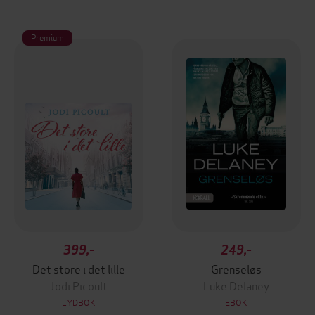
Premium
399,-
249,-
Det store i det lille
Grenseløs
Jodi Picoult
Luke Delaney
LYDBOK
EBOK