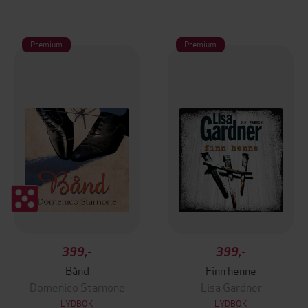
Premium
Premium
399,-
399,-
Bånd
Finn henne
Domenico Starnone
Lisa Gardner
LYDBOK
LYDBOK