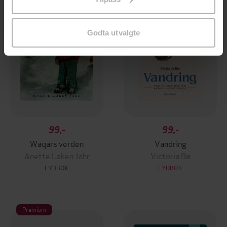
endre ditt samtykke.
Godta utvalgte
99,-
99,-
Waqars verden
Vandring
Anette Løken Jahr
Victoria Bø
LYDBOK
LYDBOK
Premium