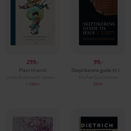
299,-
99,-
Plass til en til
Skeptikerens guide til Jesus
Linda Andernach Johannesen
Stefan Gustavsson
LYDBOK
EBOK