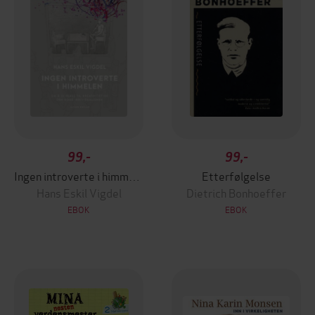
99,-
99,-
Ingen introverte i himmelen
Etterfølgelse
Hans Eskil Vigdel
Dietrich Bonhoeffer
EBOK
EBOK