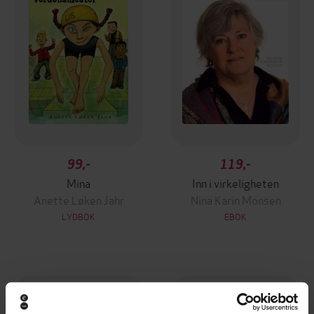
99,-
119,-
Mina
Inn i virkeligheten
Anette Løken Jahr
Nina Karin Monsen
LYDBOK
EBOK