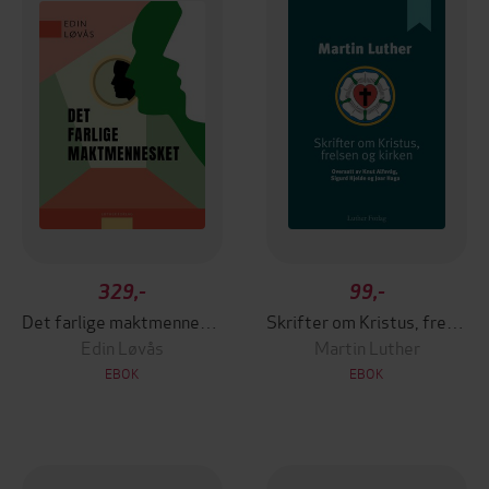
329,-
99,-
Det farlige maktmennesket
Skrifter om Kristus, frelsen og kirken
Edin Løvås
Martin Luther
EBOK
EBOK