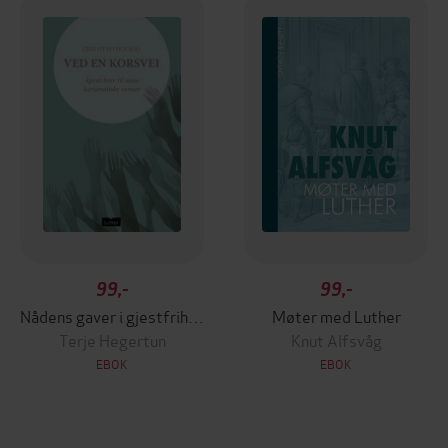
99,-
99,-
Nådens gaver i gjestfrihetens hus
Møter med Luther
Terje Hegertun
Knut Alfsvåg
EBOK
EBOK