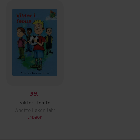
99,-
Viktor i femte
Anette Løken Jahr
LYDBOK