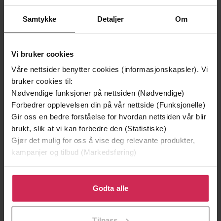
Samtykke
Detaljer
Om
Vi bruker cookies
Våre nettsider benytter cookies (informasjonskapsler). Vi
bruker cookies til:
Nødvendige funksjoner på nettsiden (Nødvendige)
Forbedrer opplevelsen din på vår nettside (Funksjonelle)
Gir oss en bedre forståelse for hvordan nettsiden vår blir
349,-
99,-
brukt, slik at vi kan forbedre den (Statistiske)
Logg av
Kristusbrikker
Gjør det mulig for oss å vise deg relevante produkter,
Erin Loechner
Vidar Mæland Bakke
kampanjer og tilbud (Markedsføring)
LYDBOK
LYDBOK
Klikk på «Godta alle» for å gi oss ditt samtykke til å
bruke cookies for alle disse formålene. Du kan også
Godta alle
tilpasse ditt samtykke til spesifikke formål ved å klikke
på «Tilpass». Du kan når som helst trekke tilbake eller
Tilpass