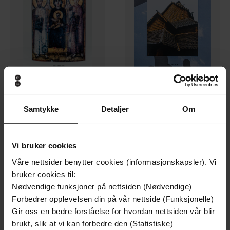
108,-
70,-
Samtykke
Detaljer
Om
Midtøstens kristne - i historisk perspektiv
Gudstjenestens historie
Olav Tveito
Olav Tveito
EBOK
EBOK
Vi bruker cookies
Våre nettsider benytter cookies (informasjonskapsler). Vi
bruker cookies til:
Nødvendige funksjoner på nettsiden (Nødvendige)
Forbedrer opplevelsen din på vår nettside (Funksjonelle)
Gir oss en bedre forståelse for hvordan nettsiden vår blir
brukt, slik at vi kan forbedre den (Statistiske)