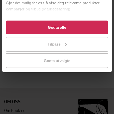
Gjør det mulig for oss å vise deg relevante produkter,
kampanjer og tilbud (Markedsføring)
Klikk på «Godta alle» for å gi oss ditt samtykke til å
bruke cookies for alle disse formålene. Du kan også
Godta alle
tilpasse ditt samtykke til spesifikke formål ved å klikke
på «Tilpass». Du kan når som helst trekke tilbake eller
Tilpass
endre ditt samtykke.
108,-
Dialog mellom kristne og muslimer -fra Medina til moderne tid
Godta utvalgte
Olav Tveito
EBOK
OM OSS
Om Ebok.no