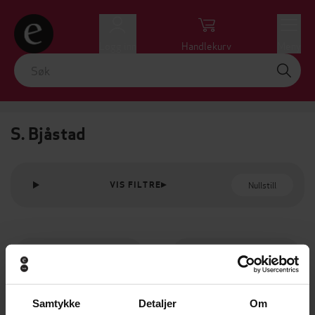
Logg inn
Handlekurv
Meny
S. Bjåstad
Nullstill
VIS FILTRE
Samtykke
Detaljer
Om