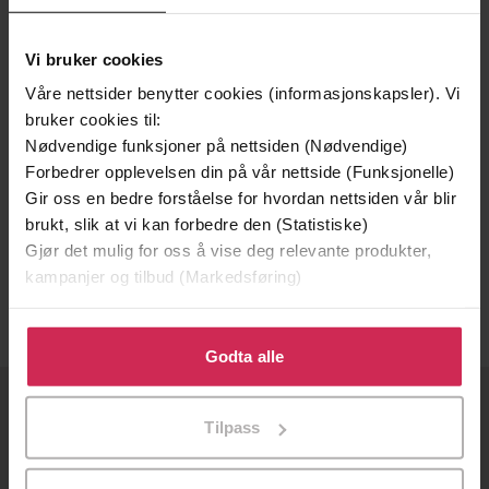
Vi bruker cookies
Våre nettsider benytter cookies (informasjonskapsler). Vi
bruker cookies til:
Nødvendige funksjoner på nettsiden (Nødvendige)
Forbedrer opplevelsen din på vår nettside (Funksjonelle)
Gir oss en bedre forståelse for hvordan nettsiden vår blir
349,-
349,-
brukt, slik at vi kan forbedre den (Statistiske)
Utflyttarboka 2007 for Hareid og Ulstein
Personboka 2000 for Hareid og Ulstein
Gjør det mulig for oss å vise deg relevante produkter,
Sverre Bjåstad
Sverre Bjåstad
kampanjer og tilbud (Markedsføring)
EBOK
EBOK
Klikk på «Godta alle» for å gi oss ditt samtykke til å
bruke cookies for alle disse formålene. Du kan også
Godta alle
tilpasse ditt samtykke til spesifikke formål ved å klikke
på «Tilpass». Du kan når som helst trekke tilbake eller
OM OSS
Tilpass
endre ditt samtykke.
Om Ebok.no
Ledige stillinger