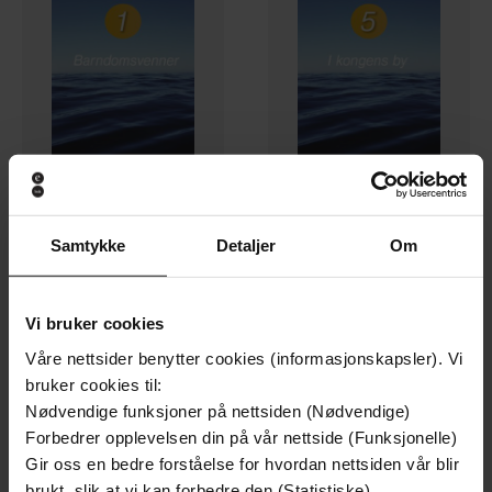
69,-
69,-
Samtykke
Detaljer
Om
Barndomsvenner
I kongens by
Salmund Kyvik
Salmund Kyvik
LYDBOK
LYDBOK
Vi bruker cookies
Våre nettsider benytter cookies (informasjonskapsler). Vi
bruker cookies til:
Premium
Premium
Nødvendige funksjoner på nettsiden (Nødvendige)
Forbedrer opplevelsen din på vår nettside (Funksjonelle)
Gir oss en bedre forståelse for hvordan nettsiden vår blir
brukt, slik at vi kan forbedre den (Statistiske)