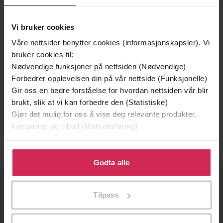
Vi bruker cookies
Våre nettsider benytter cookies (informasjonskapsler). Vi
bruker cookies til:
Nødvendige funksjoner på nettsiden (Nødvendige)
Forbedrer opplevelsen din på vår nettside (Funksjonelle)
Gir oss en bedre forståelse for hvordan nettsiden vår blir
199,-
brukt, slik at vi kan forbedre den (Statistiske)
Bare en jævla selger
Gjør det mulig for oss å vise deg relevante produkter,
Ivar Årnes
kampanjer og tilbud (Markedsføring)
LYDBOK
Klikk på «Godta alle» for å gi oss ditt samtykke til å
bruke cookies for alle disse formålene. Du kan også
Godta alle
tilpasse ditt samtykke til spesifikke formål ved å klikke
på «Tilpass». Du kan når som helst trekke tilbake eller
OM OSS
Tilpass
endre ditt samtykke.
Om Ebok.no
Ledige stillinger