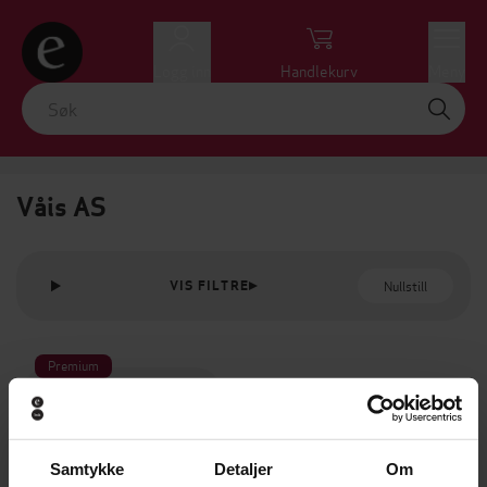
Logg inn
Handlekurv
Meny
Våis AS
Nullstill
VIS FILTRE
Premium
Samtykke
Detaljer
Om