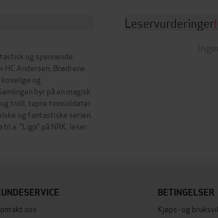
Leservurderinger
(
Inge
ntastisk og spennende
av HC Andersen, Brødrene
 koselige og
. Samlingen byr på en magisk
og troll, tapre tinnsoldater
olske og fantastiske serien.
bl.a. "Liga" på NRK, leser
KUNDESERVICE
BETINGELSER
ontakt oss
Kjøps- og bruksvi