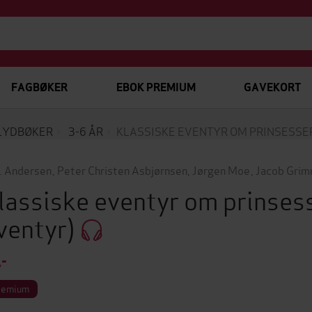
FAGBØKER
EBOK PREMIUM
GAVEKORT
LYDBØKER
3-6 ÅR
KLASSISKE EVENTYR OM PRINSESSE
. Andersen
,
Peter Christen Asbjørnsen
,
Jørgen Moe
,
Jacob Gri
lassiske eventyr om prinses
ventyr)
,-
remium