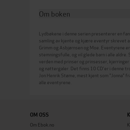
Om boken
Lydbøkene i denne serien presenterer en fa
samling av kjente og kjære eventyr skrevet 
Grimm og Asbjørnsen og Moe. Eventyrene er
stemningsfulle, og vil glede barn i alle aldre
verden med prinser og prinsesser, kjerringer 
og nattergaler. Det finns 10 CD'er i denne tr
Jon Henrik Støme, mest kjent som "Jonna" fra 
OM OSS
Om Ebok.no
K