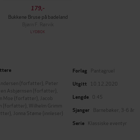
179,-
Bukkene Bruse på badeland
Bjørn F. Rørvik
LYDBOK
Pantagruel
ttere
Forlag
Andersen
(forfatter),
Peter
10.12.2020
Utgitt
ten Asbjørnsen
(forfatter),
0:45
Lengde
en Moe
(forfatter),
Jacob
m
(forfatter),
Wilhelm Grimm
Barnebøker
,
3-6 år
Sjanger
atter),
Jonna Støme
(innleser)
Klassiske eventyr
Serie