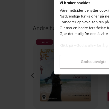
Vi bruker cookies
Våre nettsider benytter cooki
Nødvendige funksjoner på ne
Forbedrer opplevelsen din på
Andre har også kjøpt
Gir oss en bedre forståelse fo
Gjør det mulig for oss å vise
Premium
Klikk på «Godta alle» for å gi
samtykke til spesifikke formå
Godta utvalgte