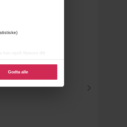
atistiske)
u kan også tilpasse ditt
 eller endre ditt samtykke.
Godta alle