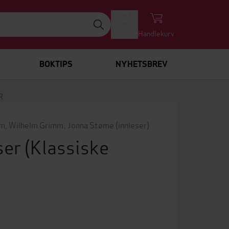
Logg inn
Handlekurv
BOKTIPS
NYHETSBREV
R
mm
,
Wilhelm Grimm
,
Jonna Støme
(innleser)
ser
(Klassiske