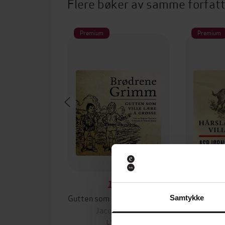
Flere bøker av samme forfat
Premium
Premium
149,-
Gutten som ville lære å grøsse
Samtykke
Jacob Grimm
Peter Chr
LYDBOK