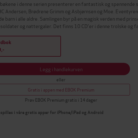
bøkene i denne serien presenterer en fantastisk og spennende s
HC Andersen, Brødrene Grimm og Asbjørnsen og Moe. Eventyrene 
de barn i alle aldre. Samlingen byr på en magisk verden med prinse
nsoldater og nattergaler. Det finns 10 CD'er i denne trolske og 
ydbok
,-
Legg i handlekurven
eller
Gratis i appen med EBOK Premium
Prøv EBOK Premium gratis i 14 dager
spilles i våre gratis apper for iPhone/iPad og Android