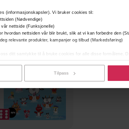
es (informasjonskapsler). Vi bruker cookies til:
ttsiden (Nødvendige)
 vår nettside (Funksjonelle)
r hvordan nettsiden vår blir brukt, slik at vi kan forbedre den (St
 deg relevante produkter, kampanjer og tilbud (Markedsføring)
Premium
 oss ditt samtykke til å bruke cookies for alle disse formålene. D
l ved å klikke på «Tilpass». Du kan når som helst trekke tilbake
Tilpass