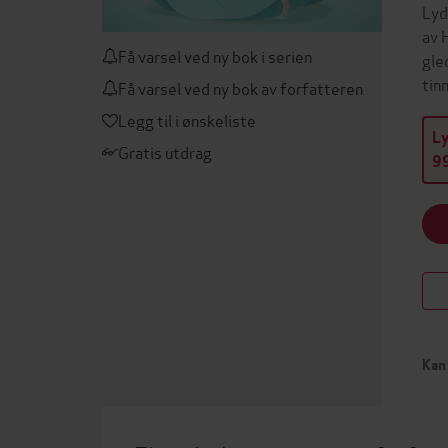
Lyd
av 
Få varsel ved ny bok i serien
gle
tin
Få varsel ved ny bok av forfatteren
Legg til i ønskeliste
L
Gratis utdrag
99
Kan 