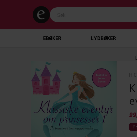
EBØKER
LYDBØKER
H.C
K
e
99
P