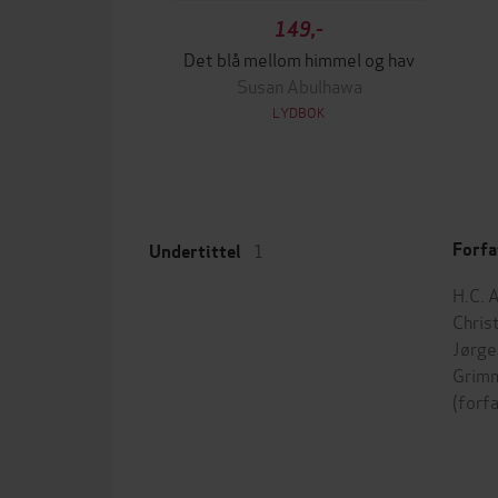
149,-
Det blå mellom himmel og hav
Susan Abulhawa
LYDBOK
1
Forfa
Undertittel
H.C. 
Chris
Jørg
Grim
(forf