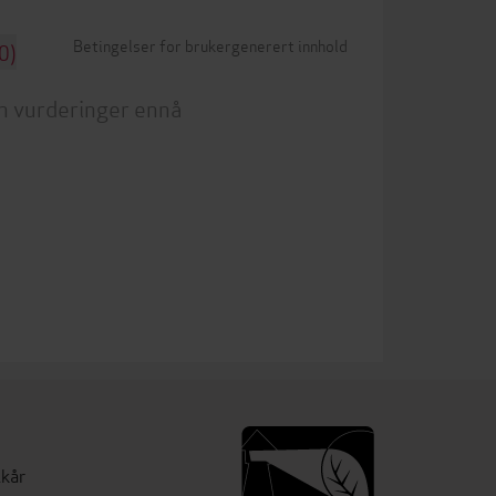
Betingelser for brukergenerert innhold
0)
n vurderinger ennå
lkår