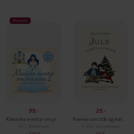
Premium
99,-
29,-
Klassiske eventyr om prinsesser
Kverna som står og maler på havets bunn
H.C. Andersen
P. Chr. Asbjørnsen
LYDBOK
EBOK