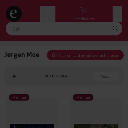
Logg inn
Handlekurv
Meny
Jørgen Moe
Få varsel ved ny bok av forfatteren
Nullstill
VIS FILTRE
Premium
Premium