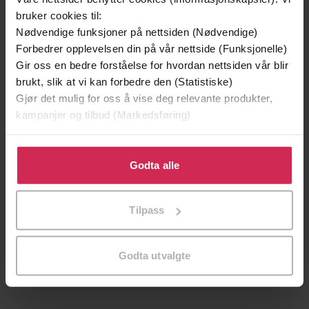
bruker cookies til:
Nødvendige funksjoner på nettsiden (Nødvendige)
Forbedrer opplevelsen din på vår nettside (Funksjonelle)
Gir oss en bedre forståelse for hvordan nettsiden vår blir
brukt, slik at vi kan forbedre den (Statistiske)
Gjør det mulig for oss å vise deg relevante produkter,
kampanjer og tilbud (Markedsføring)
Klikk på «Godta alle» for å gi oss ditt samtykke til å
bruke cookies for alle disse formålene. Du kan også
Godta alle
tilpasse ditt samtykke til spesifikke formål ved å klikke
på «Tilpass». Du kan når som helst trekke tilbake eller
79,-
149,-
Tilpass
endre ditt samtykke.
Soria Moria slott
Julenoveller
Peter Christen Asbjørnsen
Lars Saabye Christensen
LYDBOK
EBOK
Godta utvalgte