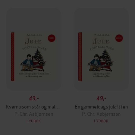
49,-
49,-
Kverna som står og maler på havets bunn
En gammeldags julaftten
P. Chr. Asbjørnsen
P. Chr. Asbjørnsen
LYDBOK
LYDBOK