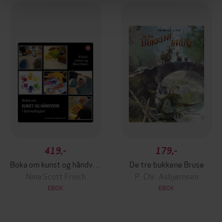
419,-
179,-
Boka om kunst og håndverk i barnehagen
De tre bukkene Bruse
Nina Scott Frisch
P. Chr. Asbjørnsen
EBOK
EBOK