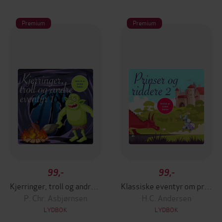
Premium
Premium
99,-
99,-
Kjerringer, troll og andre eventyr
Klassiske eventyr om prinser og riddere
P. Chr. Asbjørnsen
H.C. Andersen
LYDBOK
LYDBOK