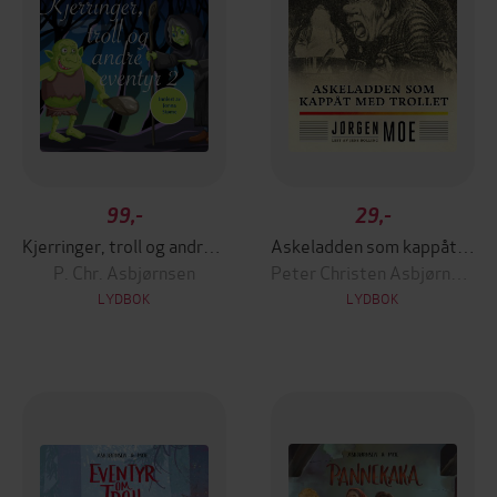
99,-
29,-
Kjerringer, troll og andre eventyr
Askeladden som kappåt med trollet
P. Chr. Asbjørnsen
Peter Christen Asbjørnsen
LYDBOK
LYDBOK