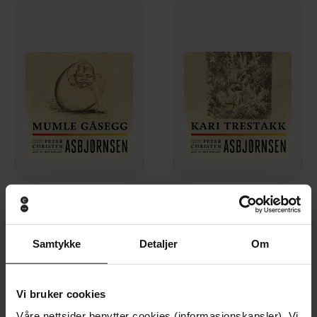
79,-
79,-
Mumle Gåsegg
Kari Trestakk
Peter Christen Asbjørnsen
P. Chr. Asbjørnsen
Samtykke
Detaljer
Om
LYDBOK
LYDBOK
Vi bruker cookies
Premium
Våre nettsider benytter cookies (informasjonskapsler). Vi