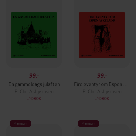
99,-
99,-
En gammeldags julaften
Fire eventyr om Espen Askeladd
P. Chr. Asbjørnsen
P. Chr. Asbjørnsen
LYDBOK
LYDBOK
Premium
Premium