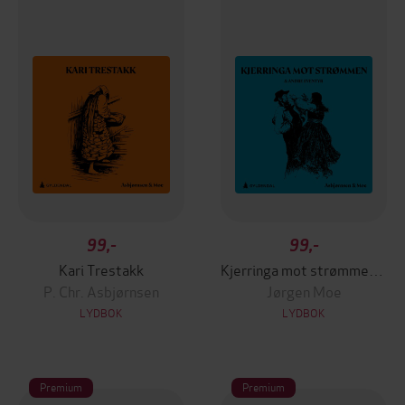
99,-
99,-
Kari Trestakk
Kjerringa mot strømmen og andre eventyr
P. Chr. Asbjørnsen
Jørgen Moe
LYDBOK
LYDBOK
Premium
Premium