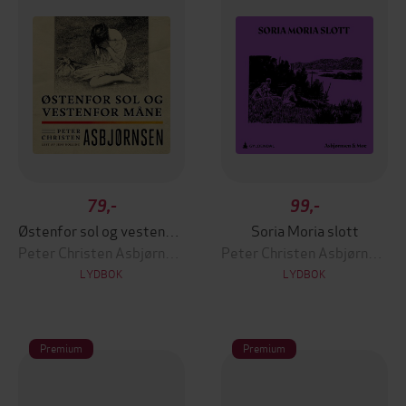
79,-
99,-
Østenfor sol og vestenfor måne
Soria Moria slott
Peter Christen Asbjørnsen
Peter Christen Asbjørnsen
LYDBOK
LYDBOK
Premium
Premium