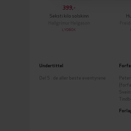
399,-
Seksti kilo solskinn
Hu
Hallgrímur Helgason
Frei
LYDBOK
Undertittel
Forfa
Del 5 : de aller beste eventyrene
Peter
(forf
Svein
Tindb
Forla