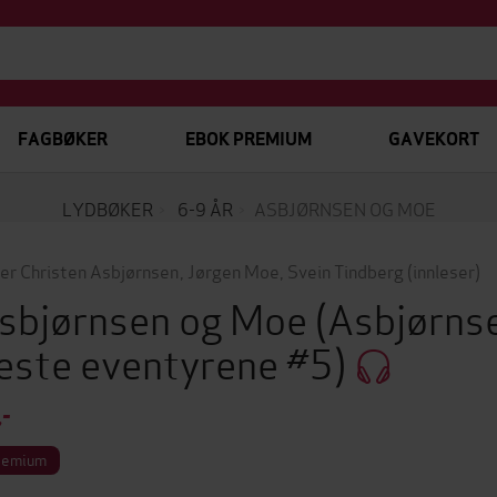
FAGBØKER
EBOK PREMIUM
GAVEKORT
LYDBØKER
6-9 ÅR
ASBJØRNSEN OG MOE
er Christen Asbjørnsen
,
Jørgen Moe
,
Svein Tindberg
(innleser)
sbjørnsen og Moe
(Asbjørnse
este eventyrene #5)
,-
remium