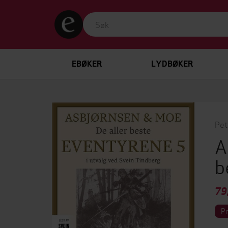
EBØKER
LYDBØKER
Pet
A
b
79
P