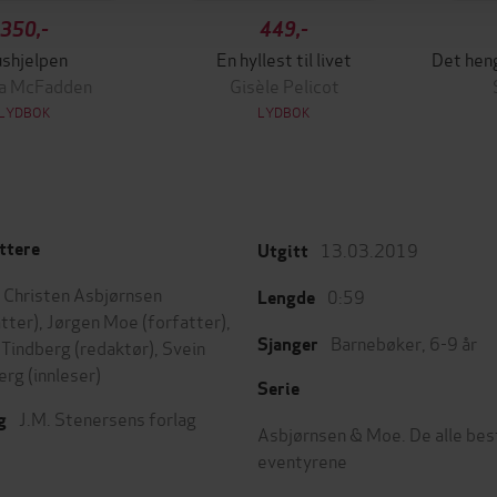
350,-
449,-
shjelpen
En hyllest til livet
da McFadden
Gisèle Pelicot
LYDBOK
LYDBOK
13.03.2019
ttere
Utgitt
 Christen Asbjørnsen
0:59
Lengde
atter),
Jørgen Moe
(forfatter),
Barnebøker
,
6-9 år
Sjanger
 Tindberg
(redaktør),
Svein
erg
(innleser)
Serie
J.M. Stenersens forlag
g
Asbjørnsen & Moe. De alle bes
eventyrene