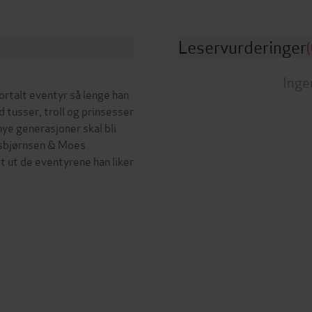
Leservurderinger
(
Inge
ortalt eventyr så lenge han
usser, troll og prinsesser
ye generasjoner skal bli
Asbjørnsen & Moes
t ut de eventyrene han liker