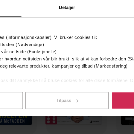
Detaljer
es (informasjonskapsler). Vi bruker cookies til:
ttsiden (Nødvendige)
filmen
Boka alle snakker om!
Premi
 vår nettside (Funksjonelle)
r hvordan nettsiden vår blir brukt, slik at vi kan forbedre den (St
 deg relevante produkter, kampanjer og tilbud (Markedsføring)
 oss ditt samtykke til å bruke cookies for alle disse formålene. D
l ved å klikke på «Tilpass». Du kan når som helst trekke tilbake
Tilpass