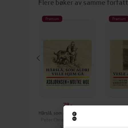
Flere bøker av samme forfat
Premium
Premium
79,-
Hårslå, som aldri ville hjem gå
Vesle 
Peter Christen Asbjørnsen
Peter Chr
LYDBOK