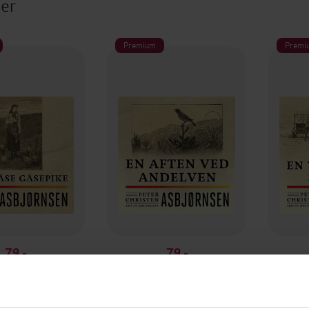
ter
Premium
Premi
79,-
79,-
Åse gåsepike
En aften ved Andelven
En v
isten Asbjørnsen
Peter Christen Asbjørnsen
Peter 
LYDBOK
LYDBOK