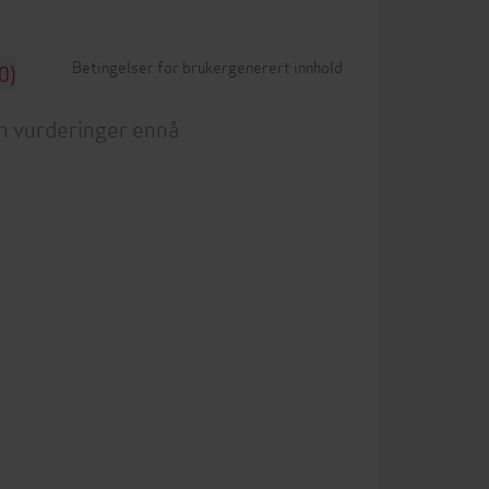
Betingelser for brukergenerert innhold
0)
n vurderinger ennå