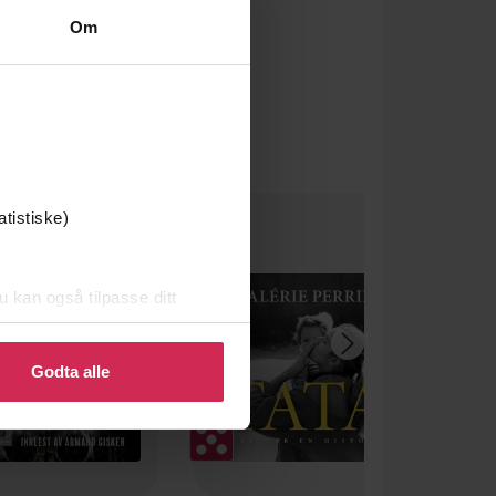
Om
um
atistiske)
u kan også tilpasse ditt
 eller endre ditt samtykke.
Godta alle