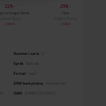
229,-
299,-
Det henger en engel alene i skogen
Tata
Samuel Bjørk
Valérie Perrin
LYDBOK
LYDBOK
5
Nummer i serie
Bokmål
Språk
mp3
Format
Vannmerket
DRM-beskyttelse
te
9788272016813
ISBN