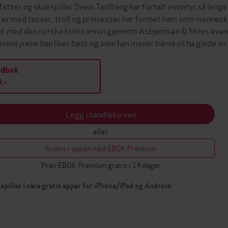
fatter og skuespiller Svein Tindberg har fortalt eventyr så le
er med tusser, troll og prinsesser har formet ham som menneske. 
nt med den norske kulturarven gjennom Asbjørnsen & Moes eventy
eventyrene han liker best og som han mener barna vil ha glede av
ydbok
,-
Legg i handlekurven
eller
Gratis i appen med EBOK Premium
Prøv EBOK Premium gratis i 14 dager
spilles i våre gratis apper for iPhone/iPad og Android