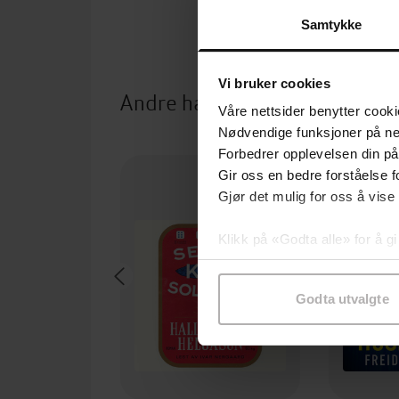
Samtykke
Vi bruker cookies
Andre har også kjøpt
Våre nettsider benytter cooki
Nødvendige funksjoner på ne
Boka bak 
Forbedrer opplevelsen din på
Gir oss en bedre forståelse fo
Gjør det mulig for oss å vise
Klikk på «Godta alle» for å gi
samtykke til spesifikke formå
Godta utvalgte