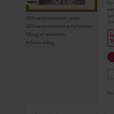
For
møt
kje
Få varsel ved ny bok i serien
de 
Få varsel ved ny bok av forfatteren
Legg til i ønskeliste
L
79
Gratis utdrag
Kan 