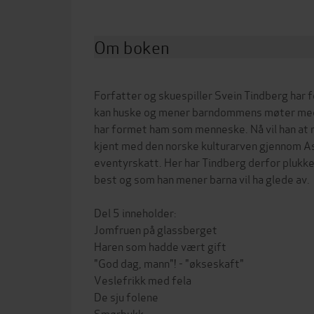
Om boken
Forfatter og skuespiller Svein Tindberg har f
kan huske og mener barndommens møter med t
har formet ham som menneske. Nå vil han at n
kjent med den norske kulturarven gjennom 
eventyrskatt. Her har Tindberg derfor plukke
best og som han mener barna vil ha glede av.
Del 5 inneholder:
Jomfruen på glassberget
Haren som hadde vært gift
"God dag, mann"! - "økseskaft"
Veslefrikk med fela
De sju folene