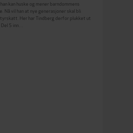
nge han kan huske og mener barndommens
Nå vil han at nye generasjoner skal bli
rskatt. Her har Tindberg derfor plukket ut
. Del 5 inn…