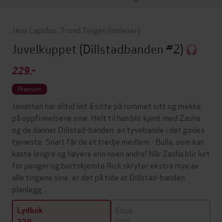
Jens Lapidus
,
Trond Teigen
(innleser)
Juvelkuppet
(Dillstadbanden #2)
229,-
Premium
Jonathan har alltid likt å sitte på rommet sitt og mekke
på oppfinnelsene sine. Helt til han blir kjent med Zasha
og de danner Dillstad-banden: en tyvebande i det godes
tjeneste. Snart får de et tredje medlem - Bulla, som kan
kaste lengre og høyere enn noen andre! Når Zasha blir lurt
for penger og bortskjemte Rick skryter ekstra mye av
alle tingene sine, er det på tide at Dillstad-banden
planlegg…
Ebok
Lydbok
179,-