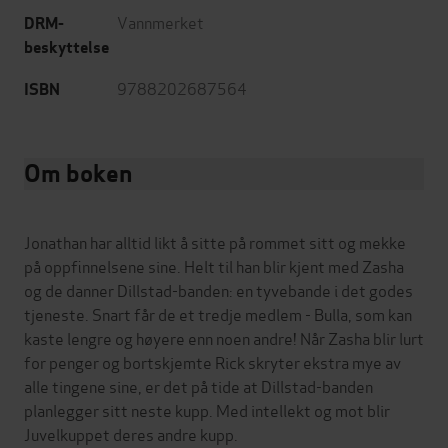
Vannmerket
DRM-
beskyttelse
9788202687564
ISBN
Om boken
Jonathan har alltid likt å sitte på rommet sitt og mekke
på oppfinnelsene sine. Helt til han blir kjent med Zasha
og de danner Dillstad-banden: en tyvebande i det godes
tjeneste. Snart får de et tredje medlem - Bulla, som kan
kaste lengre og høyere enn noen andre! Når Zasha blir lurt
for penger og bortskjemte Rick skryter ekstra mye av
alle tingene sine, er det på tide at Dillstad-banden
planlegger sitt neste kupp. Med intellekt og mot blir
Juvelkuppet deres andre kupp.