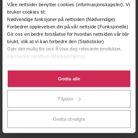
Våre nettsider benytter cookies (informasjonskapsler). Vi
bruker cookies til:
Nødvendige funksjoner på nettsiden (Nødvendige)
Forbedrer opplevelsen din på vår nettside (Funksjonelle)
Gir oss en bedre forståelse for hvordan nettsiden vår blir
brukt, slik at vi kan forbedre den (Statistiske)
Gjør det mulig for oss å vise deg relevante produkter,
kampanjer og tilbud (Markedsføring)
Klikk på «Godta alle» for å gi oss ditt samtykke til å
bruke cookies for alle disse formålene. Du kan også
Godta alle
tilpasse ditt samtykke til spesifikke formål ved å klikke
239,-
249,-
på «Tilpass». Du kan når som helst trekke tilbake eller
Harry Potter og de vises stein
Tonje Glimmerdal
Tilpass
endre ditt samtykke.
J.K. Rowling
Maria Parr
LYDBOK
LYDBOK
Godta utvalgte