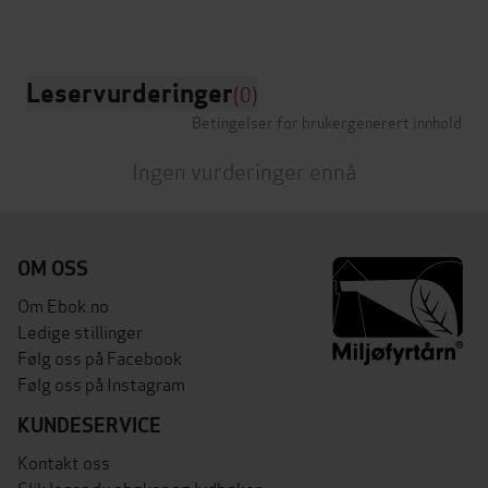
Leservurderinger
(0)
Betingelser for brukergenerert innhold
Ingen vurderinger ennå
OM OSS
Om Ebok.no
Ledige stillinger
Følg oss på Facebook
Følg oss på Instagram
KUNDESERVICE
Kontakt oss
Slik leser du ebøker og lydbøker