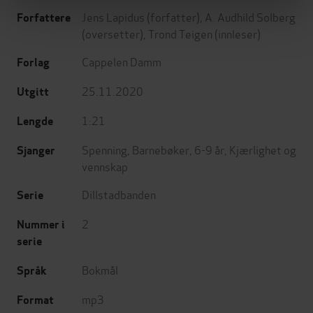
Jens Lapidus
(forfatter),
A. Audhild Solberg
Forfattere
(oversetter),
Trond Teigen
(innleser)
Cappelen Damm
Forlag
25.11.2020
Utgitt
1:21
Lengde
Spenning
,
Barnebøker
,
6-9 år
,
Kjærlighet og
Sjanger
vennskap
Dillstadbanden
Serie
2
Nummer i
serie
Bokmål
Språk
mp3
Format