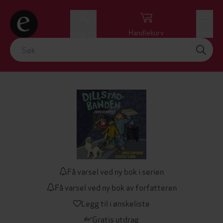
Logg inn
Handlekurv
Meny
Få varsel ved ny bok i serien
Få varsel ved ny bok av forfatteren
Legg til i ønskeliste
Gratis utdrag