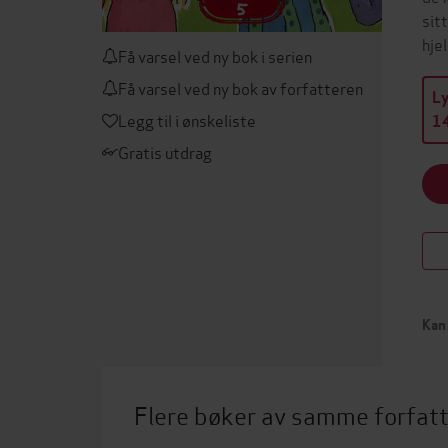
sit
hje
Få varsel ved ny bok i serien
Få varsel ved ny bok av forfatteren
L
Legg til i ønskeliste
14
Gratis utdrag
Kan 
Flere bøker av samme forfat