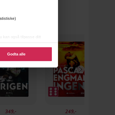
atistiske)
u kan også tilpasse ditt
 eller endre ditt samtykke.
Godta alle
349,-
249,-