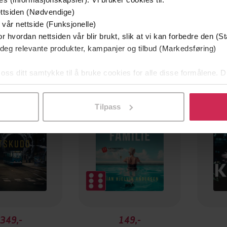
ttsiden (Nødvendige)
 vår nettside (Funksjonelle)
r hvordan nettsiden vår blir brukt, slik at vi kan forbedre den (St
 deg relevante produkter, kampanjer og tilbud (Markedsføring)
mium
Premium
 oss ditt samtykke til å bruke cookies for alle disse formålene. D
g på tilbud
l ved å klikke på «Tilpass». Du kan når som helst trekke tilbake
Tilpass
349,-
149,-