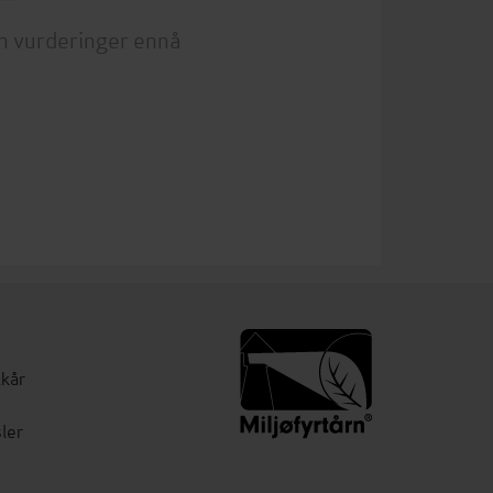
n vurderinger ennå
lkår
ler