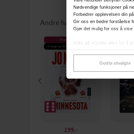
Nødvendige funksjoner på ne
Forbedrer opplevelsen din på
Andre har også kjøpt
Gir oss en bedre forståelse fo
Gjør det mulig for oss å vise
Premium
Pre
Klikk på «Godta alle» for å gi
Vinner av Rivertonprisen
Første gan
samtykke til spesifikke formå
Godta utvalgte
199,-