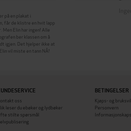
Inge
 på en plakat i
får de klistre en hvit lapp
. Men Elin har ingen! Alle
tografen ber klassen om å
 igjen. Det hjelper ikke at
lin vil miste en tann NÅ!
KUNDESERVICE
BETINGELSER
ontakt oss
Kjøps- og bruksvi
lik leser du ebøker og lydbøker
Personvern
fte stilte spørsmål
Informasjonskaps
elvpublisering