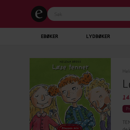
EBØKER
LYDBØKER
Hel
L
14
P
TEN
de 