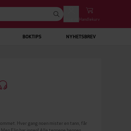
Logg inn
Handlekurv
BOKTIPS
NYHETSBREV
ommet. Hver gang noen mister en tann, får
r. Men Elin har ingen! Alle tennene hennes