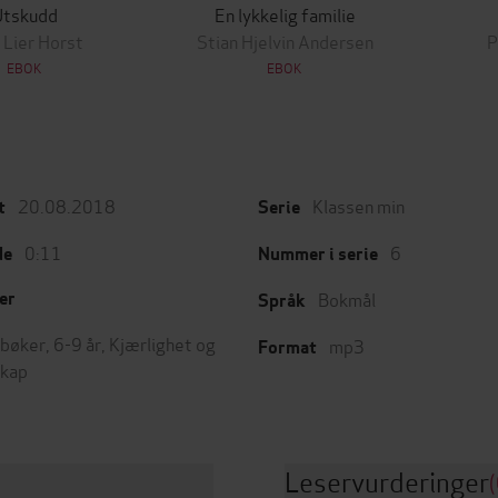
Utskudd
En lykkelig familie
 Lier Horst
Stian Hjelvin Andersen
P
EBOK
EBOK
20.08.2018
Klassen min
t
Serie
0:11
6
de
Nummer i serie
Bokmål
er
Språk
bøker
,
6-9 år
,
Kjærlighet og
mp3
Format
skap
Leservurderinger
(