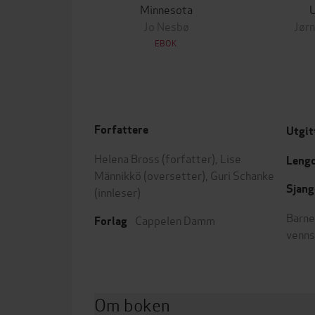
Minnesota
Jo Nesbø
Jørn
EBOK
Forfattere
Utgit
Helena Bross
(forfatter),
Lise
Leng
Männikkö
(oversetter),
Guri Schanke
Sjang
(innleser)
Barne
Cappelen Damm
Forlag
venn
Om boken