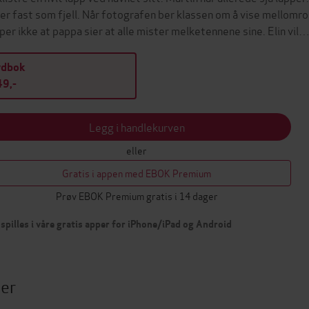
ter fast som fjell. Når fotografen ber klassen om å vise mellomr
lper ikke at pappa sier at alle mister melketennene sine. Elin vil
ydbok
9,-
Legg i handlekurven
eller
Gratis i appen med EBOK Premium
Prøv EBOK Premium gratis i 14 dager
spilles i våre gratis apper for iPhone/iPad og Android
ter