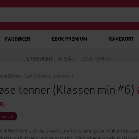
FAGBØKER
EBOK PREMIUM
GAVEKORT
LYDBØKER
6-9 ÅR
LØSE TENNER
ena Bross
,
Guri Schanke
(innleser)
øse tenner
(Klassen min #6)
9,-
remium
NENE MINE står det med store bokstaver på en plakat i klasser
klistre en hvit lapp ved navnet sitt. Martin har allerede sju lappe