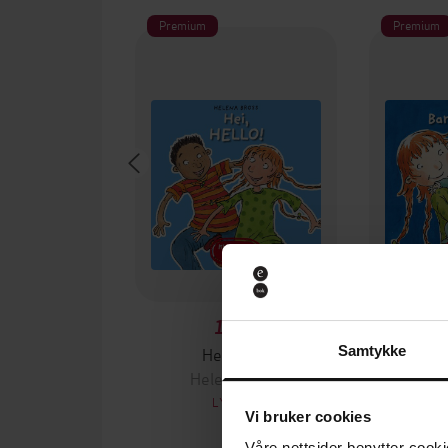
Premium
Premium
149,-
Hei, hello!
Bare 
Samtykke
Helena Bross
Hel
LYDBOK
Vi bruker cookies
Våre nettsider benytter cooki