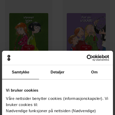
149,-
149,-
Samtykke
Detaljer
Om
Venner igjen
For en vikar!
Helena Bross
Helena Bross
LYDBOK
LYDBOK
Vi bruker cookies
Våre nettsider benytter cookies (informasjonskapsler). Vi
bruker cookies til:
Premium
Premium
Nødvendige funksjoner på nettsiden (Nødvendige)