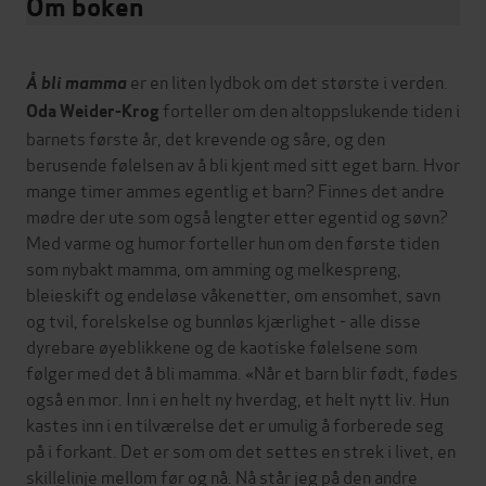
Om boken
er en liten lydbok om det største i verden.
Å bli mamma
forteller om den altoppslukende tiden i
Oda Weider-Krog
barnets første år, det krevende og såre, og den
berusende følelsen av å bli kjent med sitt eget barn. Hvor
mange timer ammes egentlig et barn? Finnes det andre
mødre der ute som også lengter etter egentid og søvn?
Med varme og humor forteller hun om den første tiden
som nybakt mamma, om amming og melkespreng,
bleieskift og endeløse våkenetter, om ensomhet, savn
og tvil, forelskelse og bunnløs kjærlighet - alle disse
dyrebare øyeblikkene og de kaotiske følelsene som
følger med det å bli mamma. «Når et barn blir født, fødes
også en mor. Inn i en helt ny hverdag, et helt nytt liv. Hun
kastes inn i en tilværelse det er umulig å forberede seg
på i forkant. Det er som om det settes en strek i livet, en
skillelinje mellom før og nå. Nå står jeg på den andre