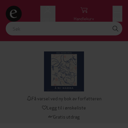
Logg inn
Handlekurv
Meny
Få varsel ved ny bok av forfatteren
Legg til i ønskeliste
Gratis utdrag