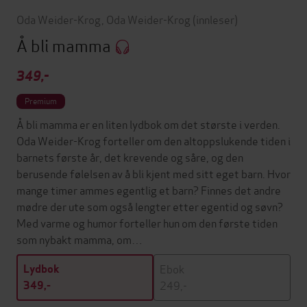
Oda Weider-Krog
,
Oda Weider-Krog
(innleser)
Å bli mamma
349,-
Premium
Å bli mamma er en liten lydbok om det største i verden.
Oda Weider-Krog forteller om den altoppslukende tiden i
barnets første år, det krevende og såre, og den
berusende følelsen av å bli kjent med sitt eget barn. Hvor
mange timer ammes egentlig et barn? Finnes det andre
mødre der ute som også lengter etter egentid og søvn?
Med varme og humor forteller hun om den første tiden
som nybakt mamma, om…
Ebok
Lydbok
249,-
349,-