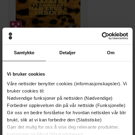
179,-
Samtykke
Detaljer
Om
Alle utlendinger har lukka gardiner
Maria Navarro Skaranger
LYDBOK
Vi bruker cookies
Våre nettsider benytter cookies (informasjonskapsler). Vi
bruker cookies til:
Nødvendige funksjoner på nettsiden (Nødvendige)
eed favnen full av ansvar og hjertet fullt av
Undertittel
Forbedrer opplevelsen din på vår nettside (Funksjonelle)
kjærlighet
Gir oss en bedre forståelse for hvordan nettsiden vår blir
brukt, slik at vi kan forbedre den (Statistiske)
Oda Weider-Krog
(forfatter),
Oda Weider-
Forfattere
Gjør det mulig for oss å vise deg relevante produkter,
Krog
(innleser)
kampanjer og tilbud (Markedsføring)