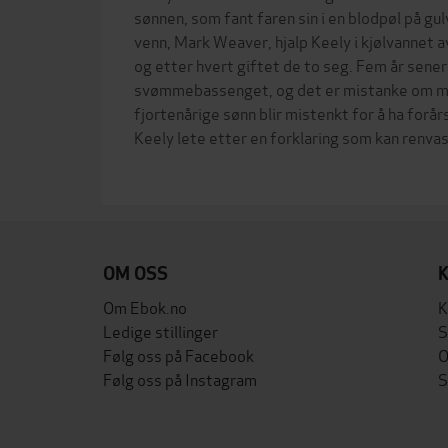
sønnen, som fant faren sin i en blodpøl på g
venn, Mark Weaver, hjalp Keely i kjølvannet a
og etter hvert giftet de to seg. Fem år senere
svømmebassenget, og det er mistanke om mo
fjortenårige sønn blir mistenkt for å ha forå
Keely lete etter en forklaring som kan renva
OM OSS
Om Ebok.no
K
Ledige stillinger
S
Følg oss på Facebook
O
Følg oss på Instagram
S