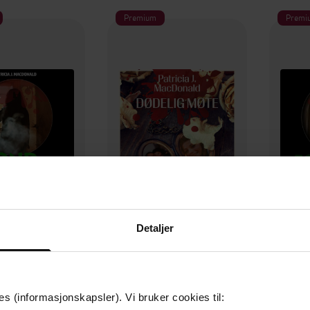
Premium
Premi
350,-
350,-
Detaljer
nd sirkel
Dødelig møte
Fo
a J. MacDonald
Patricia J. MacDonald
Patr
LYDBOK
LYDBOK
es (informasjonskapsler). Vi bruker cookies til: