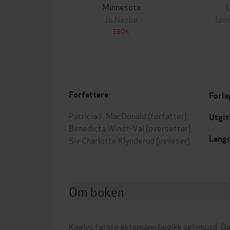
Minnesota
Jo Nesbø
Jørn
EBOK
Forfattere
Forla
Patricia J. MacDonald
(forfatter),
Utgit
Benedicta Windt-Val
(oversetter),
Leng
Siv Charlotte Klynderud
(innleser)
Om boken
Keelys første ektemann begikk selvmord. Det