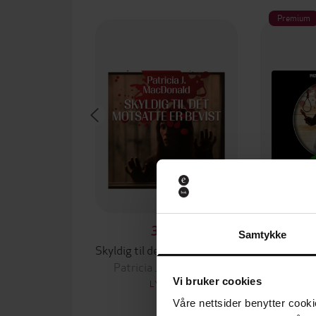
Premium
399,-
Samtykke
Skyldig til det motsatte er bevist
O
Patricia J. MacDonald
Patrici
Vi bruker cookies
LYDBOK
Våre nettsider benytter cooki