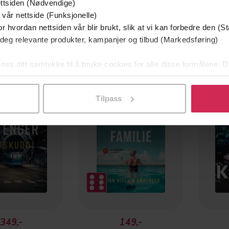
ttsiden (Nødvendige)
 vår nettside (Funksjonelle)
r hvordan nettsiden vår blir brukt, slik at vi kan forbedre den (St
 deg relevante produkter, kampanjer og tilbud (Markedsføring)
 oss ditt samtykke til å bruke cookies for alle disse formålene. D
mium
Premium
l ved å klikke på «Tilpass». Du kan når som helst trekke tilbake
g på tilbud
Tilpass
349,-
149,-