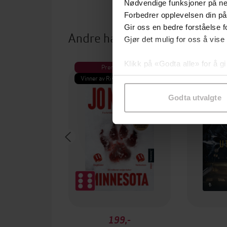
Nødvendige funksjoner på ne
Forbedrer opplevelsen din på
Gir oss en bedre forståelse fo
Andre har også kjøpt
Gjør det mulig for oss å vise
Klikk på «Godta alle» for å gi
Premium
Pre
samtykke til spesifikke formå
Vinner av Rivertonprisen
Første gan
Godta utvalgte
199,-