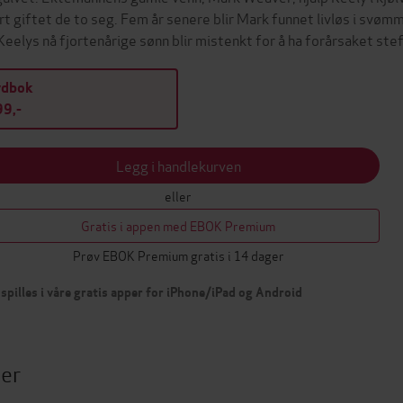
rt giftet de to seg. Fem år senere blir Mark funnet livløs i sv
Keelys nå fjortenårige sønn blir mistenkt for å ha forårsaket st
ydbok
9,-
Legg i handlekurven
eller
Gratis i appen med EBOK Premium
Prøv EBOK Premium gratis i 14 dager
spilles i våre gratis apper for iPhone/iPad og Android
ter