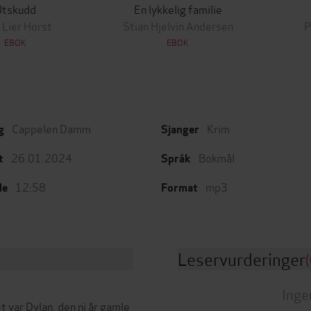
Utskudd
En lykkelig familie
 Lier Horst
Stian Hjelvin Andersen
P
EBOK
EBOK
Cappelen Damm
Krim
g
Sjanger
26.01.2024
Bokmål
t
Språk
12:58
mp3
de
Format
Leservurderinger
(
Inge
 var Dylan, den ni år gamle