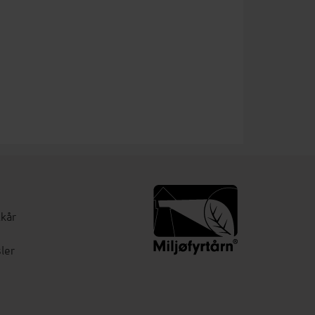
lkår
ler