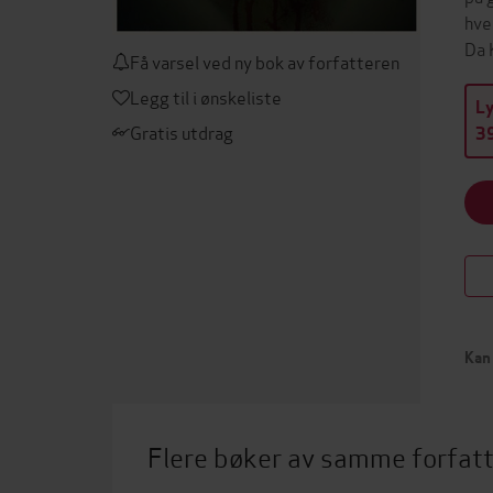
hve
Da 
Få varsel ved ny bok av forfatteren
Legg til i ønskeliste
L
Gratis utdrag
39
Kan 
Flere bøker av samme forfat