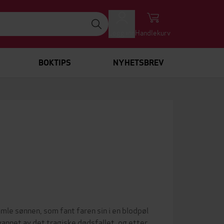
Logg inn
Handlekurv
BOKTIPS
NYHETSBREV
mle sønnen, som fant faren sin i en blodpøl
annet av det tragiske dødsfallet, og etter