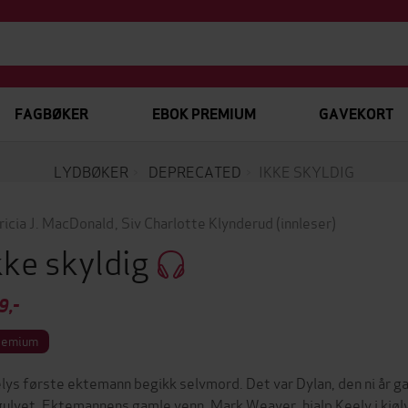
FAGBØKER
EBOK PREMIUM
GAVEKORT
LYDBØKER
DEPRECATED
IKKE SKYLDIG
ricia J. MacDonald
,
Siv Charlotte Klynderud
(innleser)
kke skyldig
9,-
remium
lys første ektemann begikk selvmord. Det var Dylan, den ni år ga
gulvet. Ektemannens gamle venn, Mark Weaver, hjalp Keely i kjølv