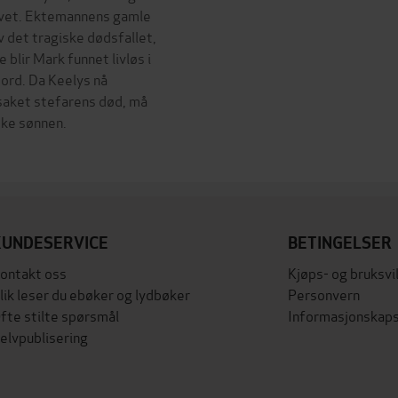
ulvet. Ektemannens gamle
v det tragiske dødsfallet,
 blir Mark funnet livløs i
rd. Da Keelys nå
rsaket stefarens død, må
ske sønnen.
KUNDESERVICE
BETINGELSER
ontakt oss
Kjøps- og bruksvi
lik leser du ebøker og lydbøker
Personvern
fte stilte spørsmål
Informasjonskaps
elvpublisering