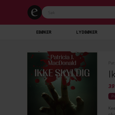
EBØKER
LYDBØKER
Pat
I
39
P
Kee
på 