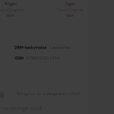
Krigen
Ingen
ascal Engman
Pascal Engman
EBOK
EBOK
Vannmerket
DRM-beskyttelse
9788202812454
ISBN
Betingelser for brukergenerert innhold
0)
n vurderinger ennå