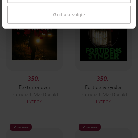
Godta utvalgte
350,-
350,-
Festen er over
Fortidens synder
Patricia J. MacDonald
Patricia J. MacDonald
LYDBOK
LYDBOK
Premium
Premium