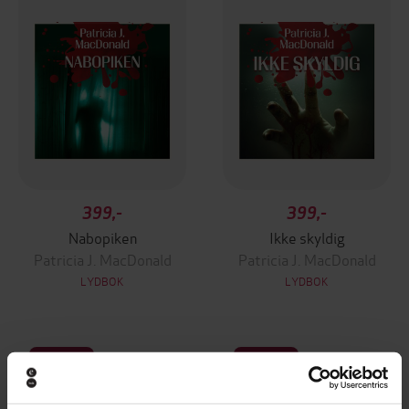
399,-
399,-
Nabopiken
Ikke skyldig
Patricia J. MacDonald
Patricia J. MacDonald
LYDBOK
LYDBOK
Premium
Premium