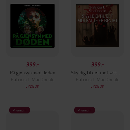
399,-
399,-
På gjensyn med døden
Skyldig til det motsatte er bevist
Patricia J. MacDonald
Patricia J. MacDonald
LYDBOK
LYDBOK
Premium
Premium