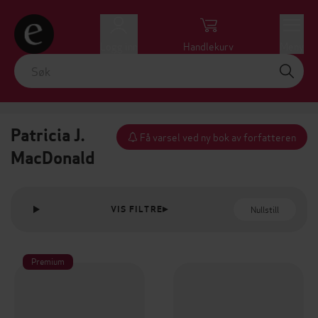
Logg inn
Handlekurv
Meny
Patricia J.
Få varsel ved ny bok av forfatteren
MacDonald
Nullstill
VIS FILTRE
Premium