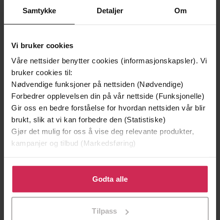
Samtykke
Detaljer
Om
Vi bruker cookies
Våre nettsider benytter cookies (informasjonskapsler). Vi
bruker cookies til:
Nødvendige funksjoner på nettsiden (Nødvendige)
Forbedrer opplevelsen din på vår nettside (Funksjonelle)
Gir oss en bedre forståelse for hvordan nettsiden vår blir
350,-
350,-
brukt, slik at vi kan forbedre den (Statistiske)
Gjør det mulig for oss å vise deg relevante produkter,
Hemmelig beundrer
Til det motsatte er bevist
kampanjer og tilbud (Markedsføring)
Patricia J. MacDonald
Patricia J. MacDonald
LYDBOK
LYDBOK
Klikk på «Godta alle» for å gi oss ditt samtykke til å
bruke cookies for alle disse formålene. Du kan også
Godta alle
tilpasse ditt samtykke til spesifikke formål ved å klikke
Premium
Premium
på «Tilpass». Du kan når som helst trekke tilbake eller
Tilpass
endre ditt samtykke.