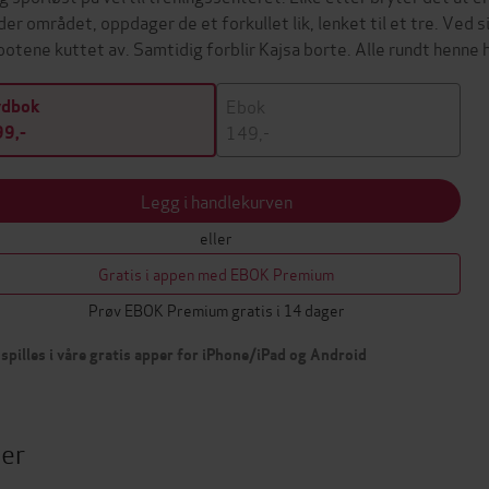
der området, oppdager de et forkullet lik, lenket til et tre. Ved s
potene kuttet av. Samtidig forblir Kajsa borte. Alle rundt henne 
Ebok
ydbok
149,-
9,-
Legg i handlekurven
eller
Gratis i appen med EBOK Premium
Prøv EBOK Premium gratis i 14 dager
spilles i våre gratis apper for iPhone/iPad og Android
ter