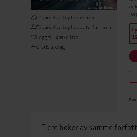
ryd
for
Få varsel ved ny bok i serien
Få varsel ved ny bok av forfatteren
L
Legg til i ønskeliste
19
Gratis utdrag
Kan 
Flere bøker av samme forfat