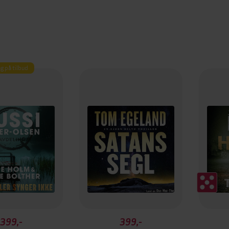
g på tilbud
399,-
399,-