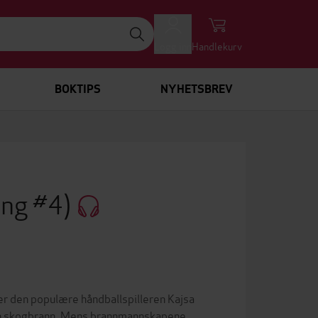
Logg inn
Handlekurv
BOKTIPS
NYHETSBREV
ing #4)
 den populære håndballspilleren Kajsa
t en skogbrann. Mens brannmannskapene