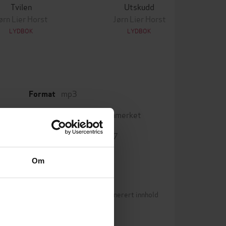
Tvilen
Utskudd
ørn Lier Horst
Jørn Lier Horst
LYDBOK
LYDBOK
mp3
Format
Vannmerket
DRM-beskyttelse
9788284191447
ISBN
Om
Betingelser for brukergenerert innhold
(22)