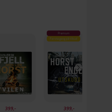
Premium
Første gang på tilbud
399,-
399,-