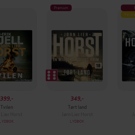
Premium
Første
399,-
349,-
Tvilen
Tørt land
 Lier Horst
Jørn Lier Horst
J
LYDBOK
LYDBOK