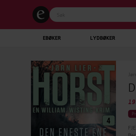
EBØKER
LYDBØKER
Jør
D
19
P
FJE
Ber