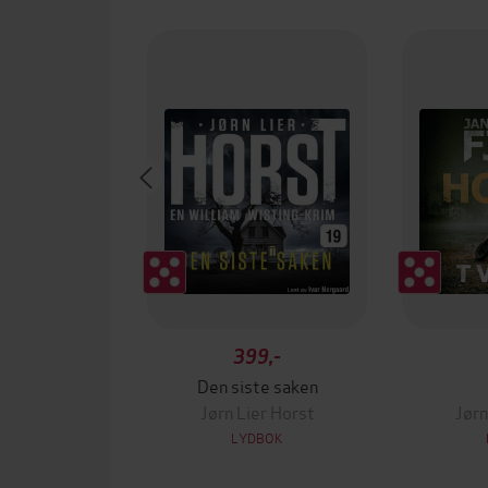
399,-
Den siste saken
Jørn Lier Horst
Jørn
LYDBOK