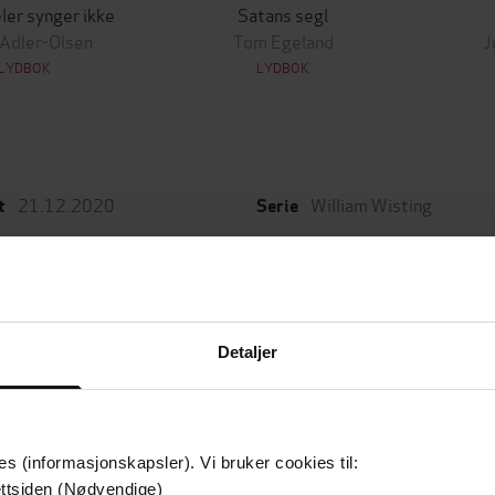
ler synger ikke
Satans segl
 Adler-Olsen
Tom Egeland
J
LYDBOK
LYDBOK
21.12.2020
William Wisting
t
Serie
6:43
4
de
Nummer i serie
Krim
Bokmål
er
Språk
Detaljer
Leservurderinger
es (informasjonskapsler). Vi bruker cookies til:
ttsiden (Nødvendige)