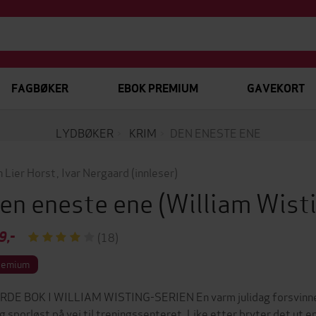
FAGBØKER
EBOK PREMIUM
GAVEKORT
LYDBØKER
KRIM
DEN ENESTE ENE
n Lier Horst
,
Ivar Nergaard
(innleser)
en eneste ene
(William Wist
9,-
(18)
remium
RDE BOK I WILLIAM WISTING-SERIEN En varm julidag forsvinner
g sporløst på vei til treningssenteret. Like etter bryter det u