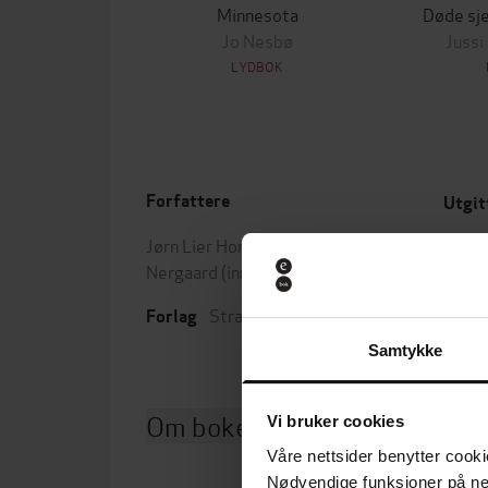
Minnesota
Døde sje
Jo Nesbø
Jussi
LYDBOK
Forfattere
Utgit
Jørn Lier Horst
(forfatter),
Ivar
Leng
Nergaard
(innleser)
Sjang
Strawberry Publishing
Forlag
Samtykke
Om boken
Vi bruker cookies
Våre nettsider benytter cooki
Nødvendige funksjoner på ne