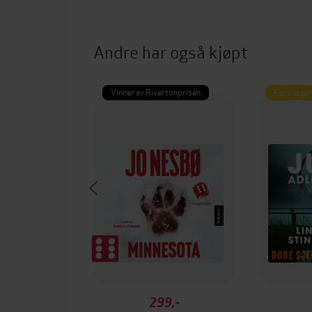
Andre har også kjøpt
Vinner av Rivertonprisen
Første gan
299,-