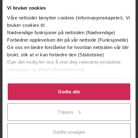
Vi bruker cookies
Våre nettsider benytter cookies (informasjonskapsler). Vi
199,-
199,-
bruker cookies til:
Hulemannen
Blindgang
Nødvendige funksjoner på nettsiden (Nødvendige)
Jørn Lier Horst
Jørn Lier Horst
Forbedrer opplevelsen din på vår nettside (Funksjonelle)
LYDBOK
LYDBOK
Gir oss en bedre forståelse for hvordan nettsiden vår blir
brukt, slik at vi kan forbedre den (Statistiske)
Gjør det mulig for oss å vise deg relevante produkter,
kampanjer og tilbud (Markedsføring)
Premium
Premium
Klikk på «Godta alle» for å gi oss ditt samtykke til å
bruke cookies for alle disse formålene. Du kan også
Godta alle
tilpasse ditt samtykke til spesifikke formål ved å klikke
på «Tilpass». Du kan når som helst trekke tilbake eller
Tilpass
endre ditt samtykke.
Godta utvalgte