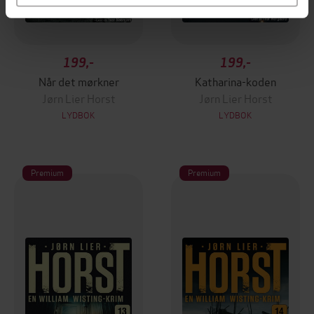
199,-
199,-
Når det mørkner
Katharina-koden
Jørn Lier Horst
Jørn Lier Horst
LYDBOK
LYDBOK
Premium
Premium