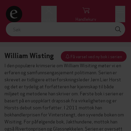
Logg inn
Handlekurv
Meny
William Wisting
Få varsel ved ny bok i serien
I den populære krimserie om William Wisiting møter vi en
erfaren og samfunnsengasjement politimann. Serien er
skrevet av tidligere etterforskningsleder
Jørn Lier Horst
og det er tydelig at forfatteren har kjennskap til både
miljøet og metodene han skriver om.
Første bok i serien
er
basert på en uoppklart drapssak fra virkeligheten og er
Horsts debut som forfatter. I 2011 mottok han
bokhandlerprisen for
Vinterstengt
, den syvende boken om
Wisiting. For påfølgende bok,
Jakthundene
, mottok han
også Rivertonprisen og Glassnøkkelen. Serien er oversatt