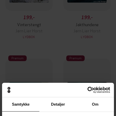
199,-
199,-
Vinterstengt
Jakthundene
Jørn Lier Horst
Jørn Lier Horst
LYDBOK
LYDBOK
Premium
Premium
Samtykke
Detaljer
Om