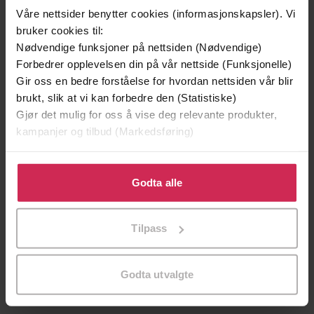
Premium
Våre nettsider benytter cookies (informasjonskapsler). Vi
bruker cookies til:
Nødvendige funksjoner på nettsiden (Nødvendige)
Forbedrer opplevelsen din på vår nettside (Funksjonelle)
Gir oss en bedre forståelse for hvordan nettsiden vår blir
brukt, slik at vi kan forbedre den (Statistiske)
Gjør det mulig for oss å vise deg relevante produkter,
kampanjer og tilbud (Markedsføring)
Klikk på «Godta alle» for å gi oss ditt samtykke til å
bruke cookies for alle disse formålene. Du kan også
Godta alle
tilpasse ditt samtykke til spesifikke formål ved å klikke
på «Tilpass». Du kan når som helst trekke tilbake eller
169,-
399,-
Tilpass
endre ditt samtykke.
Marco-effekten
De ingen savner
Jussi Adler-Olsen
Eystein Hanssen
Godta utvalgte
LYDBOK
LYDBOK