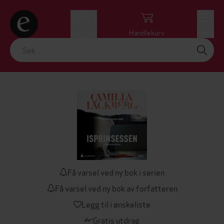
Logg inn
Handlekurv
Meny
Få varsel ved ny bok i serien
Få varsel ved ny bok av forfatteren
Legg til i ønskeliste
Gratis utdrag