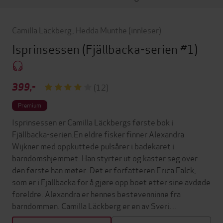
Camilla Läckberg
,
Hedda Munthe
(innleser)
Isprinsessen
(Fjällbacka-serien #1)
399,-
(12)
Premium
Isprinsessen er Camilla Läckbergs første bok i
Fjällbacka-serien.En eldre fisker finner Alexandra
Wijkner med oppkuttede pulsårer i badekaret i
barndomshjemmet. Han styrter ut og kaster seg over
den første han møter. Det er forfatteren Erica Falck,
som er i Fjällbacka for å gjøre opp boet etter sine avdøde
foreldre. Alexandra er hennes bestevenninne fra
barndommen. Camilla Läckberg er en av Sveri…