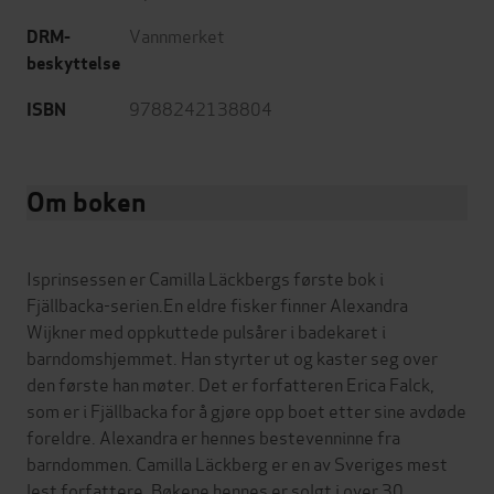
Vannmerket
DRM-
beskyttelse
9788242138804
ISBN
Om boken
Isprinsessen er Camilla Läckbergs første bok i
Fjällbacka-serien.En eldre fisker finner Alexandra
Wijkner med oppkuttede pulsårer i badekaret i
barndomshjemmet. Han styrter ut og kaster seg over
den første han møter. Det er forfatteren Erica Falck,
som er i Fjällbacka for å gjøre opp boet etter sine avdøde
foreldre. Alexandra er hennes bestevenninne fra
barndommen. Camilla Läckberg er en av Sveriges mest
lest forfattere. Bøkene hennes er solgt i over 30