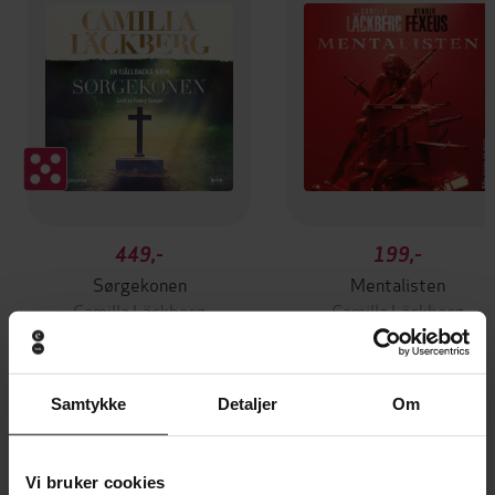
449,-
199,-
Sørgekonen
Mentalisten
Camilla Läckberg
Camilla Läckberg
LYDBOK
LYDBOK
Samtykke
Detaljer
Om
Andre har også kjøpt
Vi bruker cookies