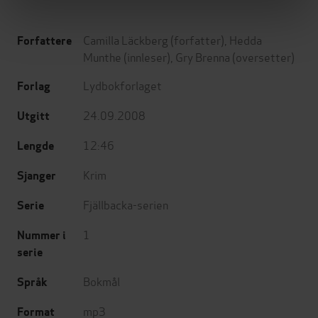
Camilla Läckberg
(forfatter),
Hedda
Forfattere
Munthe
(innleser),
Gry Brenna
(oversetter)
Lydbokforlaget
Forlag
24.09.2008
Utgitt
12:46
Lengde
Krim
Sjanger
Fjällbacka-serien
Serie
1
Nummer i
serie
Bokmål
Språk
mp3
Format