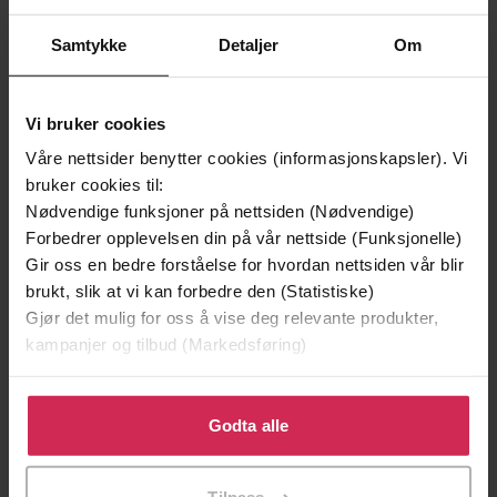
Samtykke
Detaljer
Om
Vi bruker cookies
Våre nettsider benytter cookies (informasjonskapsler). Vi
bruker cookies til:
Nødvendige funksjoner på nettsiden (Nødvendige)
Forbedrer opplevelsen din på vår nettside (Funksjonelle)
Gir oss en bedre forståelse for hvordan nettsiden vår blir
229,-
229,-
brukt, slik at vi kan forbedre den (Statistiske)
Havfruen
Englemakersken
Gjør det mulig for oss å vise deg relevante produkter,
Camilla Läckberg
Camilla Läckberg
kampanjer og tilbud (Markedsføring)
EBOK
EBOK
Klikk på «Godta alle» for å gi oss ditt samtykke til å
bruke cookies for alle disse formålene. Du kan også
Godta alle
Premium
Premium
tilpasse ditt samtykke til spesifikke formål ved å klikke
på «Tilpass». Du kan når som helst trekke tilbake eller