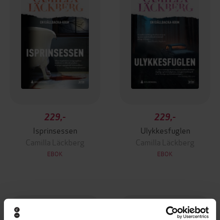
229,-
229,-
Isprinsessen
Ulykkesfuglen
Camilla Läckberg
Camilla Läckberg
EBOK
EBOK