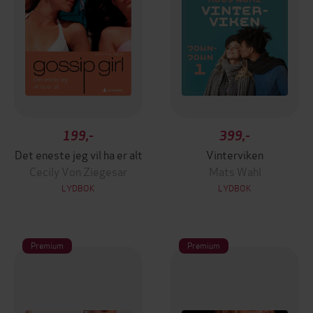
199,-
399,-
Det eneste jeg vil ha er alt
Vinterviken
Cecily Von Ziegesar
Mats Wahl
LYDBOK
LYDBOK
Premium
Premium