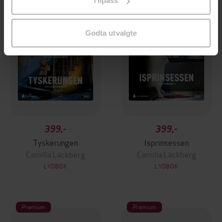
Tilpass
endre ditt samtykke.
Godta utvalgte
399,-
399,-
Tyskerungen
Isprinsessen
Camilla Läckberg
Camilla Läckberg
LYDBOK
LYDBOK
Premium
Premium