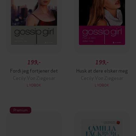
199,-
199,-
Fordi jeg fortjener det
Husk at dere elsker meg
Cecily Von Ziegesar
Cecily Von Ziegesar
LYDBOK
LYDBOK
Premium