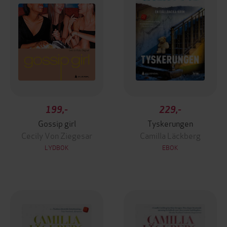
199,-
229,-
Gossip girl
Tyskerungen
Cecily Von Ziegesar
Camilla Läckberg
LYDBOK
EBOK