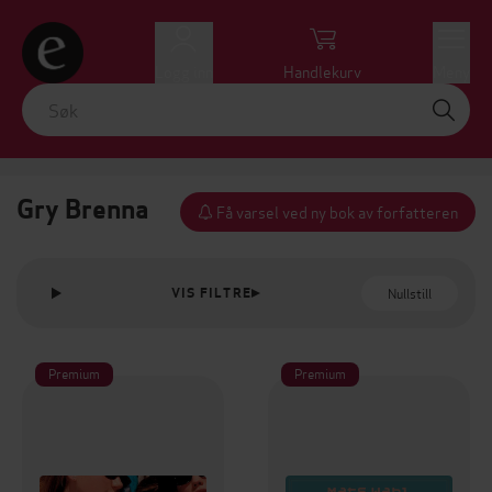
Logg inn
Handlekurv
Meny
Gry Brenna
Få varsel ved ny bok av forfatteren
Nullstill
VIS FILTRE
Premium
Premium