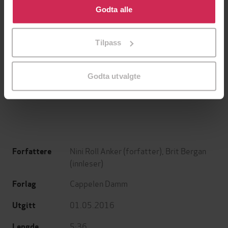
bruke cookies for alle disse formålene. Du kan også
Godta alle
tilpasse ditt samtykke til spesifikke formål ved å klikke
på «Tilpass». Du kan når som helst trekke tilbake eller
Tilpass
endre ditt samtykke.
149,-
199,-
Jenta som ble igjen
Tante Ulrikkes vei
Godta utvalgte
Jojo Moyes
Zeshan Shakar
EBOK
EBOK
Nini Roll Anker
(forfatter),
Brit Bergan
Forfattere
(innleser)
Cappelen Damm
Forlag
01.05.2016
Utgitt
5:36
Lengde