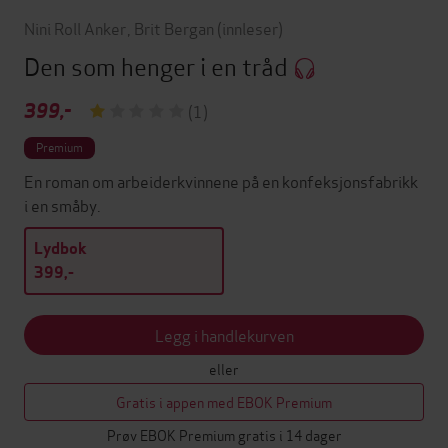
Nini Roll Anker
,
Brit Bergan
(innleser)
Den som henger i en tråd
399,-
(1)
Premium
En roman om arbeiderkvinnene på en konfeksjonsfabrikk
i en småby.
Lydbok
399,-
Legg i handlekurven
eller
Gratis i appen med EBOK Premium
Prøv EBOK Premium gratis i 14 dager