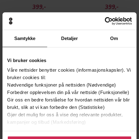
399,-
399,-
Kvinnen og den svarte fuglen
På egen grunn
Nini Roll Anker
Nini Roll Anker
LYDBOK
LYDBOK
Samtykke
Detaljer
Om
Andre har også kjøpt
Vi bruker cookies
Våre nettsider benytter cookies (informasjonskapsler). Vi
bruker cookies til:
Premium
Nødvendige funksjoner på nettsiden (Nødvendige)
Forbedrer opplevelsen din på vår nettside (Funksjonelle)
Gir oss en bedre forståelse for hvordan nettsiden vår blir
brukt, slik at vi kan forbedre den (Statistiske)
Gjør det mulig for oss å vise deg relevante produkter,
kampanjer og tilbud (Markedsføring)
Klikk på «Godta alle» for å gi oss ditt samtykke til å