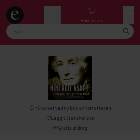
Logg inn
Handlekurv
Meny
Få varsel ved ny bok av forfatteren
Legg til i ønskeliste
Gratis utdrag