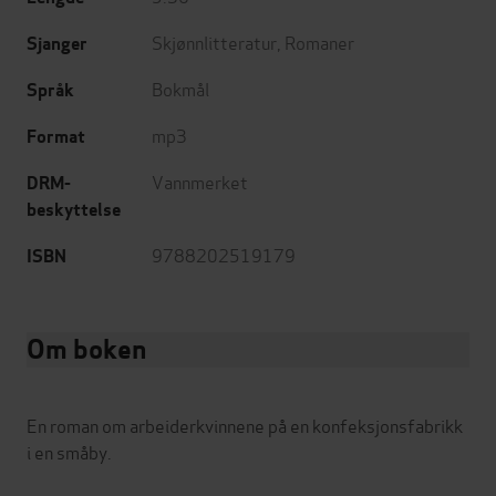
Skjønnlitteratur
,
Romaner
Sjanger
Bokmål
Språk
mp3
Format
Vannmerket
DRM-
beskyttelse
9788202519179
ISBN
Om boken
En roman om arbeiderkvinnene på en konfeksjonsfabrikk
i en småby.