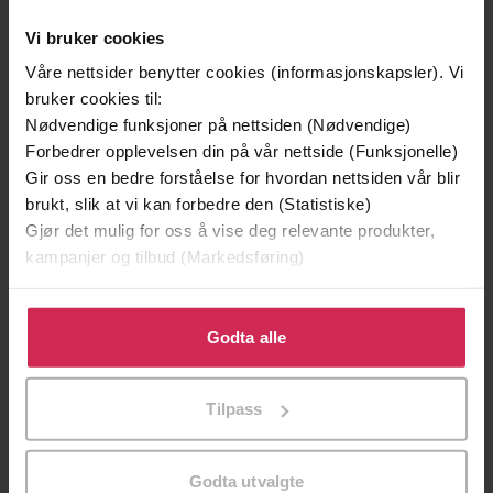
Vi bruker cookies
Våre nettsider benytter cookies (informasjonskapsler). Vi
bruker cookies til:
Nødvendige funksjoner på nettsiden (Nødvendige)
Forbedrer opplevelsen din på vår nettside (Funksjonelle)
Gir oss en bedre forståelse for hvordan nettsiden vår blir
brukt, slik at vi kan forbedre den (Statistiske)
Gjør det mulig for oss å vise deg relevante produkter,
kampanjer og tilbud (Markedsføring)
239,-
199,-
Harry Potter og de vises stein
Skinndød
Klikk på «Godta alle» for å gi oss ditt samtykke til å
J.K. Rowling
Thomas Enger
bruke cookies for alle disse formålene. Du kan også
Godta alle
tilpasse ditt samtykke til spesifikke formål ved å klikke
LYDBOK
LYDBOK
på «Tilpass». Du kan når som helst trekke tilbake eller
Tilpass
endre ditt samtykke.
Jean-Baptiste Del Amo
(forfatter),
Gøril
Godta utvalgte
Forfattere