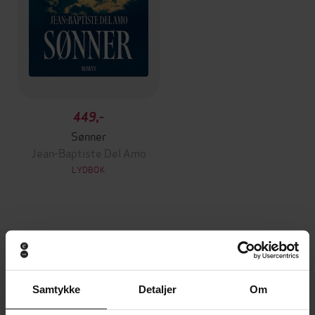
449,-
Sønner
Jean-Baptiste Del Amo
LYDBOK
Andre har også kjøpt
Premium
Samtykke
Detaljer
Om