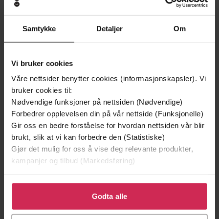
Premium
Samtykke
Detaljer
Om
Vi bruker cookies
Våre nettsider benytter cookies (informasjonskapsler). Vi
bruker cookies til:
Nødvendige funksjoner på nettsiden (Nødvendige)
Forbedrer opplevelsen din på vår nettside (Funksjonelle)
Gir oss en bedre forståelse for hvordan nettsiden vår blir
brukt, slik at vi kan forbedre den (Statistiske)
Gjør det mulig for oss å vise deg relevante produkter,
199,-
229,-
kampanjer og tilbud (Markedsføring)
Menn i min situasjon
T.Singer
Per Petterson
Dag Solstad
Klikk på «Godta alle» for å gi oss ditt samtykke til å
LYDBOK
LYDBOK
bruke cookies for alle disse formålene. Du kan også
Godta alle
tilpasse ditt samtykke til spesifikke formål ved å klikke