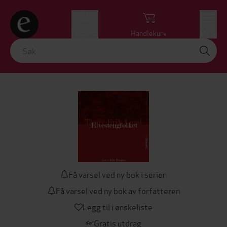
Logg inn
Handlekurv
Meny
Få varsel ved ny bok i serien
Få varsel ved ny bok av forfatteren
Legg til i ønskeliste
Gratis utdrag