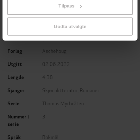
på «Tilpass». Du kan når som helst trekke tilbake eller
Tilpass
endre ditt samtykke.
roman
Undertittel
Godta utvalgte
Thure Erik Lund
(forfatter),
Kim Haugen
Forfattere
(innleser)
Aschehoug
Forlag
02.06.2022
Utgitt
4:38
Lengde
Skjønnlitteratur
,
Romaner
Sjanger
Thomas Myrbråten
Serie
3
Nummer i
serie
Bokmål
Språk