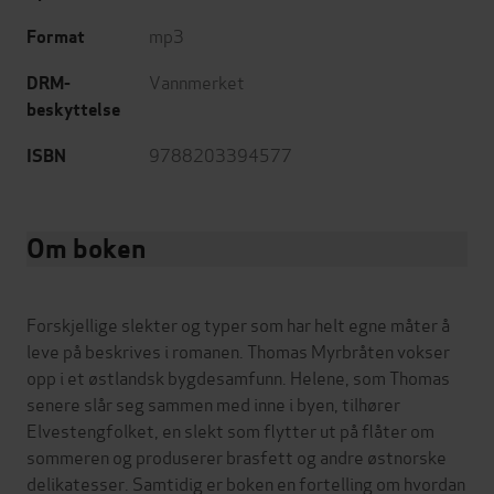
mp3
Format
Vannmerket
DRM-
beskyttelse
9788203394577
ISBN
Om boken
Forskjellige slekter og typer som har helt egne måter å
leve på beskrives i romanen. Thomas Myrbråten vokser
opp i et østlandsk bygdesamfunn. Helene, som Thomas
senere slår seg sammen med inne i byen, tilhører
Elvestengfolket, en slekt som flytter ut på flåter om
sommeren og produserer brasfett og andre østnorske
delikatesser. Samtidig er boken en fortelling om hvordan