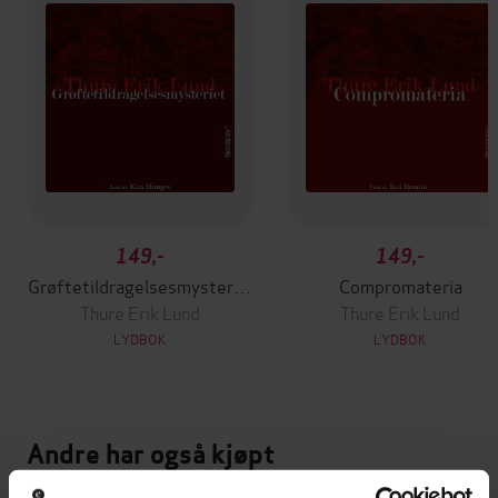
149,-
149,-
Grøftetildragelsesmysteriet
Compromateria
Thure Erik Lund
Thure Erik Lund
LYDBOK
LYDBOK
Andre har også kjøpt