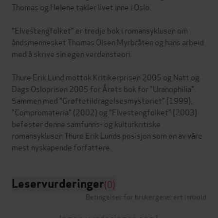
Thomas og Helene takler livet inne i Oslo.
"Elvestengfolket" er tredje bok i romansyklusen om
åndsmennesket Thomas Olsen Myrbråten og hans arbeid
med å skrive sin egen verdensteori.
Thure Erik Lund mottok Kritikerprisen 2005 og Natt og
Dags Osloprisen 2005 for Årets bok for "Uranophilia".
Sammen med "Grøftetildragelsesmysteriet" (1999),
"Compromateria" (2002) og "Elvestengfolket" (2003)
befester denne samfunns- og kulturkritiske
romansyklusen Thure Erik Lunds posisjon som en av våre
Leservurderinger
(0)
Betingelser for brukergenerert innhold