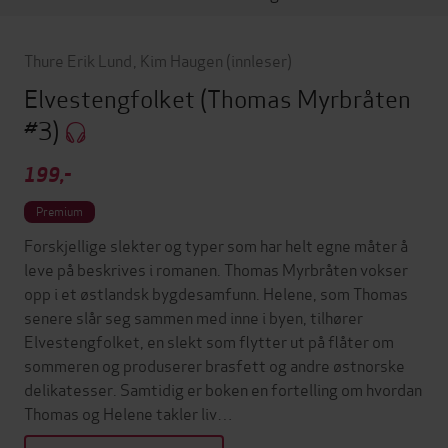
Thure Erik Lund
,
Kim Haugen
(innleser)
Elvestengfolket
(Thomas Myrbråten
#3)
199,-
Premium
Forskjellige slekter og typer som har helt egne måter å
leve på beskrives i romanen. Thomas Myrbråten vokser
opp i et østlandsk bygdesamfunn. Helene, som Thomas
senere slår seg sammen med inne i byen, tilhører
Elvestengfolket, en slekt som flytter ut på flåter om
sommeren og produserer brasfett og andre østnorske
delikatesser. Samtidig er boken en fortelling om hvordan
Thomas og Helene takler liv…