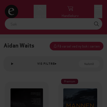
Logg inn
Handlekurv
Meny
Aidan Waits
Få varsel ved ny bok i serien
Nullstill
VIS FILTRE
Premium