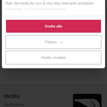
Gjør det mulig for oss å vise deg relevante produkter,
kampanjer og tilbud (Markedsføring)
Klikk på «Godta alle» for å gi oss ditt samtykke til å
bruke cookies for alle disse formålene. Du kan også
Godta alle
tilpasse ditt samtykke til spesifikke formål ved å klikke
på «Tilpass». Du kan når som helst trekke tilbake eller
Tilpass
endre ditt samtykke.
149,-
Søvngjengeren
Godta utvalgte
Joseph Knox
EBOK
OM OSS
Om Ebok.no