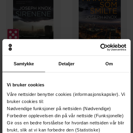
249,-
149,-
Samtykke
Detaljer
Om
Sirenene
Mannen som smilte
Joseph Knox
Joseph Knox
EBOK
EBOK
Vi bruker cookies
Våre nettsider benytter cookies (informasjonskapsler). Vi
bruker cookies til:
Premium
Nødvendige funksjoner på nettsiden (Nødvendige)
Forbedrer opplevelsen din på vår nettside (Funksjonelle)
Gir oss en bedre forståelse for hvordan nettsiden vår blir
brukt, slik at vi kan forbedre den (Statistiske)