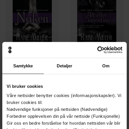
249,-
249,-
Samtykke
Detaljer
Om
Naken
Alt eller ingenting
Raine Miller
Raine Miller
EBOK
EBOK
Vi bruker cookies
Våre nettsider benytter cookies (informasjonskapsler). Vi
bruker cookies til:
Nødvendige funksjoner på nettsiden (Nødvendige)
Forbedrer opplevelsen din på vår nettside (Funksjonelle)
Gir oss en bedre forståelse for hvordan nettsiden vår blir