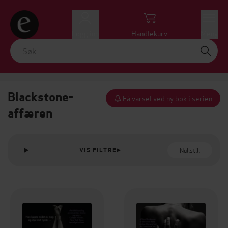
Logg inn
Handlekurv
Meny
Blackstone-
Få varsel ved ny bok i serien
affæren
Nullstill
VIS FILTRE