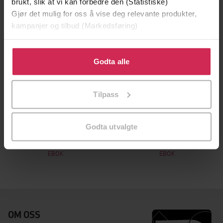
brukt, slik at vi kan forbedre den (Statistiske)
Gjør det mulig for oss å vise deg relevante produkter,
kampanjer og tilbud (Markedsføring)
Klikk på «Godta alle» for å gi oss ditt samtykke til å
bruke cookies for alle disse formålene. Du kan også
Godta alle
tilpasse ditt samtykke til spesifikke formål ved å klikke
på «Tilpass». Du kan når som helst trekke tilbake eller
Tilpass
endre ditt samtykke.
249,-
249,-
Godta utvalgte
Kun for dine øyne
Sjeldne og dyrebare ting
Raine Miller
Raine Miller
EBOK
EBOK
OM OSS