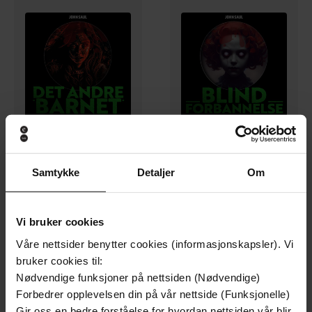
350,-
350,-
Samtykke
Detaljer
Om
Det andre barnet
Blind forbannelse
John Saul
John Saul
LYDBOK
LYDBOK
Vi bruker cookies
Våre nettsider benytter cookies (informasjonskapsler). Vi
bruker cookies til:
Premium
Premium
Nødvendige funksjoner på nettsiden (Nødvendige)
Forbedrer opplevelsen din på vår nettside (Funksjonelle)
Gir oss en bedre forståelse for hvordan nettsiden vår blir