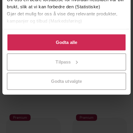
brukt, slik at vi kan forbedre den (Statistiske)
Gjør det mulig for oss å vise deg relevante produkter,
kampanjer og tilbud (Markedsføring)
Klikk på «Godta alle» for å gi oss ditt samtykke til å
bruke cookies for alle disse formålene. Du kan også
Godta alle
tilpasse ditt samtykke til spesifikke formål ved å klikke
på «Tilpass». Du kan når som helst trekke tilbake eller
Tilpass
endre ditt samtykke.
350,-
350,-
Ond sirkel
Ondskapens høyre hånd
Godta utvalgte
Patricia J. MacDonald
John Saul
LYDBOK
LYDBOK
Premium
Premium