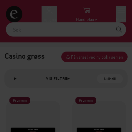
Logg inn
Handlekurv
Meny
Casino grøss
Få varsel ved ny bok i serien
Nullstill
VIS FILTRE
Premium
Premium