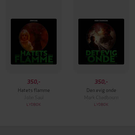
350,-
350,-
Hatets flamme
Den evig onde
John Saul
Mark Chadbourn
LYDBOK
LYDBOK