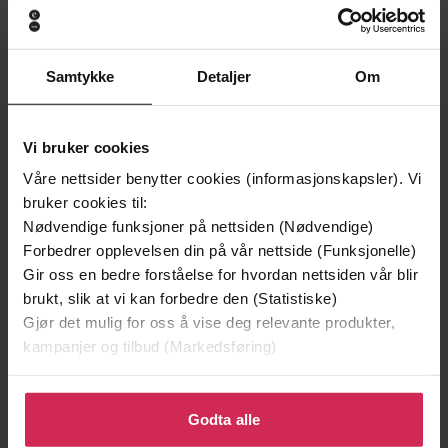
Samtykke
Detaljer
Om
Vi bruker cookies
Våre nettsider benytter cookies (informasjonskapsler). Vi
bruker cookies til:
Nødvendige funksjoner på nettsiden (Nødvendige)
Forbedrer opplevelsen din på vår nettside (Funksjonelle)
Gir oss en bedre forståelse for hvordan nettsiden vår blir
149,-
149,-
brukt, slik at vi kan forbedre den (Statistiske)
Gjør det mulig for oss å vise deg relevante produkter,
Operasjon Svartskog
Operasjon Radius
kampanjer og tilbud (Markedsføring)
Jørn Lier Horst
Jørn Lier Horst
EBOK
EBOK
Klikk på «Godta alle» for å gi oss ditt samtykke til å
bruke cookies for alle disse formålene. Du kan også
Godta alle
tilpasse ditt samtykke til spesifikke formål ved å klikke