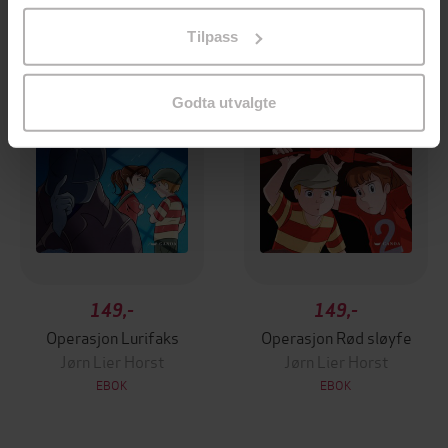
Premium
Premium
på «Tilpass». Du kan når som helst trekke tilbake eller
Tilpass
endre ditt samtykke.
Godta utvalgte
149,-
149,-
Operasjon Lurifaks
Operasjon Rød sløyfe
Jørn Lier Horst
Jørn Lier Horst
EBOK
EBOK