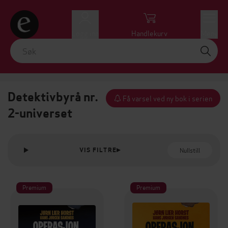
Logg inn
Handlekurv
Meny
Detektivbyrå nr.
Få varsel ved ny bok i serien
2-universet
Nullstill
VIS FILTRE
Premium
Premium