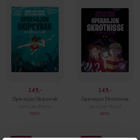
149,-
149,-
Operasjon Skipsvrak
Operasjon Skrotnisse
Jørn Lier Horst
Jørn Lier Horst
EBOK
EBOK
Premium
Premium