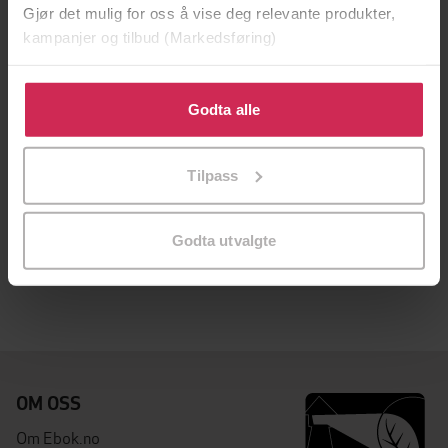
Gjør det mulig for oss å vise deg relevante produkter,
kampanjer og tilbud (Markedsføring)
Klikk på «Godta alle» for å gi oss ditt samtykke til å
bruke cookies for alle disse formålene. Du kan også
Godta alle
tilpasse ditt samtykke til spesifikke formål ved å klikke
på «Tilpass». Du kan når som helst trekke tilbake eller
Tilpass
endre ditt samtykke.
249,-
Storm i Havanna
Godta utvalgte
Clive Cussler
EBOK
OM OSS
Om Ebok.no