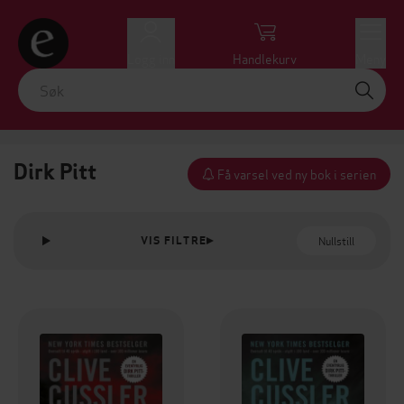
Logg inn
Handlekurv
Meny
Dirk Pitt
Få varsel ved ny bok i serien
Nullstill
VIS FILTRE