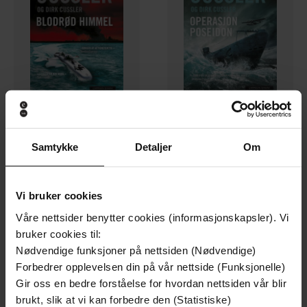
249,-
249,-
Samtykke
Detaljer
Om
Blodrød himmel
Operasjon Poseidon
Clive Cussler
Clive Cussler
EBOK
EBOK
Vi bruker cookies
Våre nettsider benytter cookies (informasjonskapsler). Vi
bruker cookies til:
Nødvendige funksjoner på nettsiden (Nødvendige)
Forbedrer opplevelsen din på vår nettside (Funksjonelle)
Gir oss en bedre forståelse for hvordan nettsiden vår blir
brukt, slik at vi kan forbedre den (Statistiske)