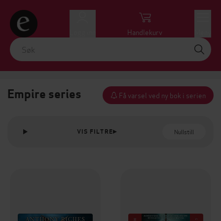
Logg inn
Handlekurv
Meny
Empire series
Få varsel ved ny bok i serien
Nullstill
VIS FILTRE