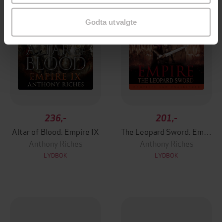
Godta utvalgte
236,-
201,-
Altar of Blood: Empire IX
The Leopard Sword: Empire IV
Anthony Riches
Anthony Riches
LYDBOK
LYDBOK