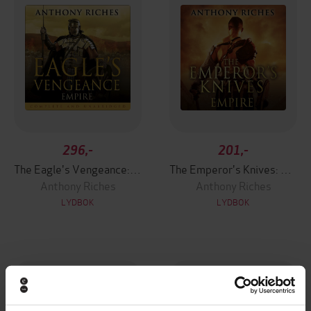
296,-
201,-
The Eagle's Vengeance: Empire VI
The Emperor's Knives: Empire VII
Anthony Riches
Anthony Riches
LYDBOK
LYDBOK