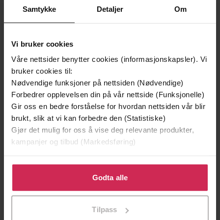
Samtykke
Detaljer
Om
Vi bruker cookies
Våre nettsider benytter cookies (informasjonskapsler). Vi
bruker cookies til:
Nødvendige funksjoner på nettsiden (Nødvendige)
Forbedrer opplevelsen din på vår nettside (Funksjonelle)
Gir oss en bedre forståelse for hvordan nettsiden vår blir
201,-
236,-
brukt, slik at vi kan forbedre den (Statistiske)
Thunder of the Gods: Empire VIII
Vengeance: Empire XII
Gjør det mulig for oss å vise deg relevante produkter,
Anthony Riches
Anthony Riches
kampanjer og tilbud (Markedsføring)
LYDBOK
LYDBOK
Klikk på «Godta alle» for å gi oss ditt samtykke til å
bruke cookies for alle disse formålene. Du kan også
Godta alle
tilpasse ditt samtykke til spesifikke formål ved å klikke
på «Tilpass». Du kan når som helst trekke tilbake eller
Tilpass
endre ditt samtykke.