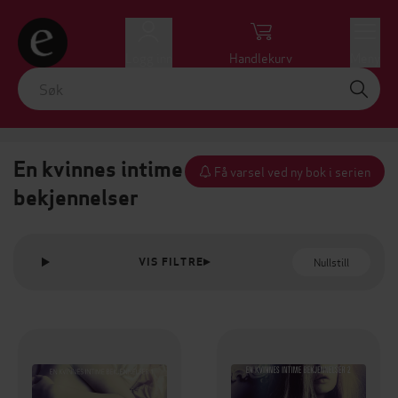
Logg inn
Handlekurv
Meny
En kvinnes intime
Få varsel ved ny bok i serien
bekjennelser
Nullstill
VIS FILTRE