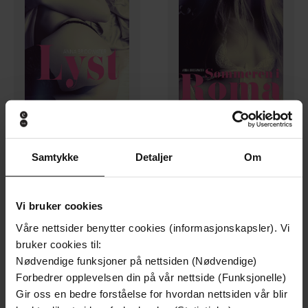
20,-
20,-
Samtykke
Detaljer
Om
Lyst - en kvinnes intime bekjennelser 1
Sommeren i Roma - en kvinnes intime bekjennelser 2
Anna Bridgwater
Anna Bridgwater
EBOK
EBOK
Vi bruker cookies
Våre nettsider benytter cookies (informasjonskapsler). Vi
bruker cookies til:
Nødvendige funksjoner på nettsiden (Nødvendige)
Forbedrer opplevelsen din på vår nettside (Funksjonelle)
Gir oss en bedre forståelse for hvordan nettsiden vår blir