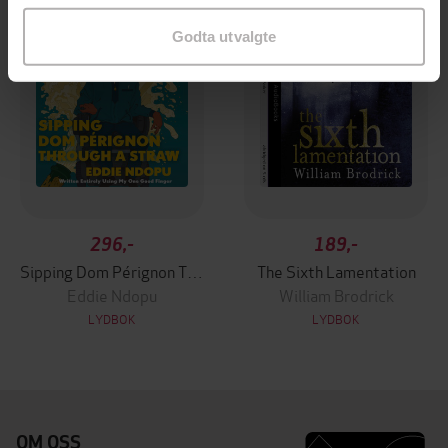
Godta utvalgte
296,-
189,-
Sipping Dom Pérignon Through A Straw
The Sixth Lamentation
Eddie Ndopu
William Brodrick
LYDBOK
LYDBOK
OM OSS