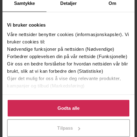
Samtykke
Detaljer
Om
Vi bruker cookies
Våre nettsider benytter cookies (informasjonskapsler). Vi
bruker cookies til:
Nødvendige funksjoner på nettsiden (Nødvendige)
Forbedrer opplevelsen din på vår nettside (Funksjonelle)
Gir oss en bedre forståelse for hvordan nettsiden vår blir
225,-
225,-
brukt, slik at vi kan forbedre den (Statistiske)
Gjør det mulig for oss å vise deg relevante produkter,
The Discourtesy of Death
The Silent Ones
kampanjer og tilbud (Markedsføring)
William Brodrick
William Brodrick
LYDBOK
LYDBOK
Klikk på «Godta alle» for å gi oss ditt samtykke til å
bruke cookies for alle disse formålene. Du kan også
Godta alle
tilpasse ditt samtykke til spesifikke formål ved å klikke
på «Tilpass». Du kan når som helst trekke tilbake eller
Tilpass
endre ditt samtykke.