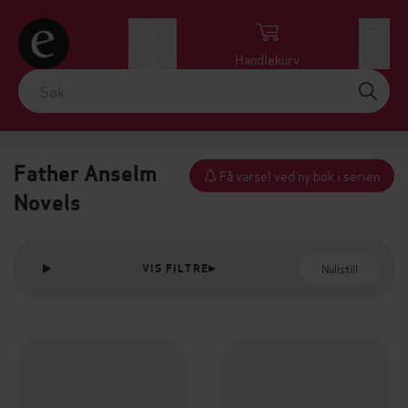
Logg inn
Handlekurv
Meny
Father Anselm
Få varsel ved ny bok i serien
Novels
Nullstill
VIS FILTRE