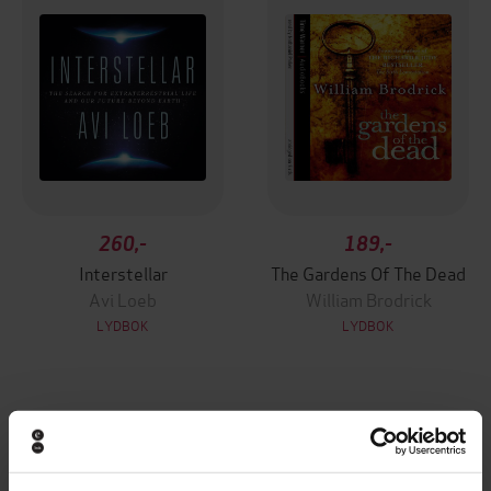
260,-
189,-
Interstellar
The Gardens Of The Dead
Avi Loeb
William Brodrick
LYDBOK
LYDBOK