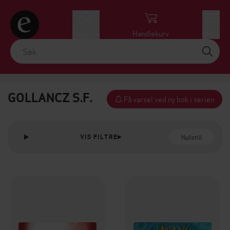
Logg inn
Handlekurv
Meny
GOLLANCZ S.F.
Få varsel ved ny bok i serien
Nullstill
VIS FILTRE