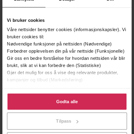
Vi bruker cookies
Våre nettsider benytter cookies (informasjonskapsler). Vi
bruker cookies til:
Nødvendige funksjoner på nettsiden (Nødvendige)
Forbedrer opplevelsen din på vår nettside (Funksjonelle)
Gir oss en bedre forståelse for hvordan nettsiden vår blir
378,-
378,-
brukt, slik at vi kan forbedre den (Statistiske)
The Weavers Of Saramyr
The Ascendancy Veil
Gjør det mulig for oss å vise deg relevante produkter,
Chris Wooding
Chris Wooding
kampanjer og tilbud (Markedsføring)
LYDBOK
LYDBOK
Klikk på «Godta alle» for å gi oss ditt samtykke til å
bruke cookies for alle disse formålene. Du kan også
Godta alle
tilpasse ditt samtykke til spesifikke formål ved å klikke
på «Tilpass». Du kan når som helst trekke tilbake eller
Tilpass
endre ditt samtykke.