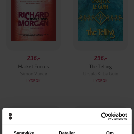
236,-
296,-
Market Forces
The Telling
Simon Vance
Ursula K. Le Guin
LYDBOK
LYDBOK
Samtykke
Detaljer
Om