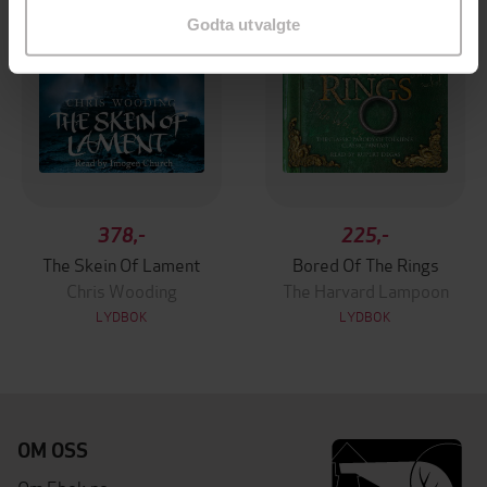
Godta utvalgte
378,-
225,-
The Skein Of Lament
Bored Of The Rings
Chris Wooding
The Harvard Lampoon
LYDBOK
LYDBOK
OM OSS
Om Ebok.no