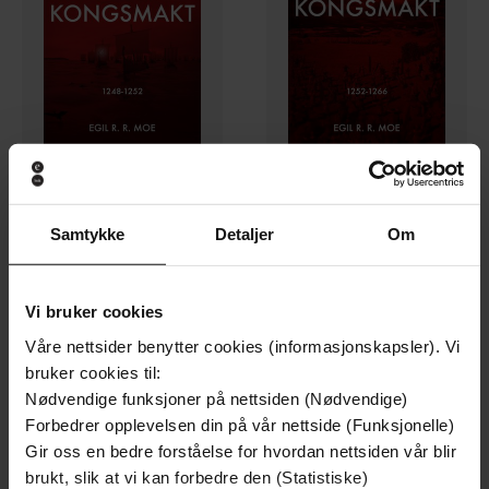
69,-
119,-
Samtykke
Detaljer
Om
Kongsmakt 1248-1252
Kongsmakt 1252-1266
Egil Moe
Egil R. R. Moe
EBOK
EBOK
Vi bruker cookies
Våre nettsider benytter cookies (informasjonskapsler). Vi
bruker cookies til:
Premium
Premium
Nødvendige funksjoner på nettsiden (Nødvendige)
Forbedrer opplevelsen din på vår nettside (Funksjonelle)
Gir oss en bedre forståelse for hvordan nettsiden vår blir
brukt, slik at vi kan forbedre den (Statistiske)