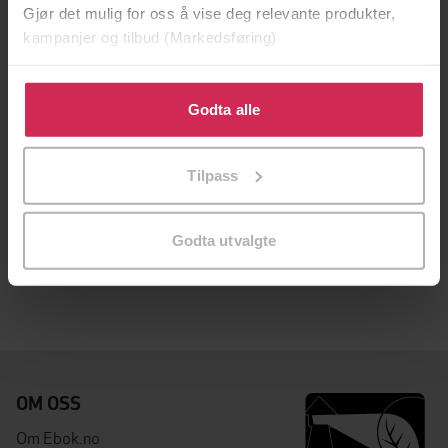
Gjør det mulig for oss å vise deg relevante produkter,
kampanjer og tilbud (Markedsføring)
Klikk på «Godta alle» for å gi oss ditt samtykke til å
bruke cookies for alle disse formålene. Du kan også
Godta alle
tilpasse ditt samtykke til spesifikke formål ved å klikke
på «Tilpass». Du kan når som helst trekke tilbake eller
Tilpass
endre ditt samtykke.
149,-
149,-
Kongsætt 1266-1268
Kongsætt 1268-1275
Godta utvalgte
E.R.R. Moe
E.R.R. Moe
EBOK
EBOK
OM OSS
Om Ebok.no