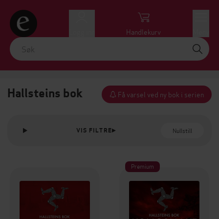
Logg inn
Handlekurv
Meny
Hallsteins bok
Få varsel ved ny bok i serien
Nullstill
VIS FILTRE
Premium