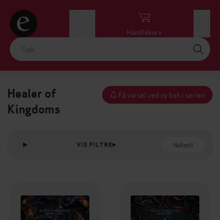
Logg inn
Handlekurv
Meny
Healer of
Få varsel ved ny bok i serien
Kingdoms
Nullstill
VIS FILTRE