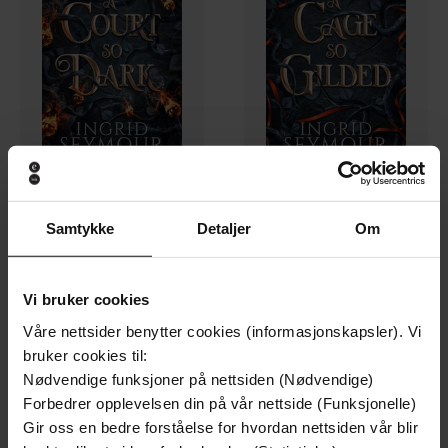
130,-
130,-
Samtykke
Detaljer
Om
A Court So Dark
A Cage So Gilded
Ingrid Seymour
Ingrid Seymour
EBOK
EBOK
Vi bruker cookies
Våre nettsider benytter cookies (informasjonskapsler). Vi
bruker cookies til:
Nødvendige funksjoner på nettsiden (Nødvendige)
Forbedrer opplevelsen din på vår nettside (Funksjonelle)
Gir oss en bedre forståelse for hvordan nettsiden vår blir