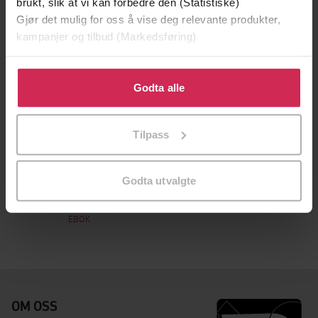
brukt, slik at vi kan forbedre den (Statistiske)
Gjør det mulig for oss å vise deg relevante produkter,
kampanjer og tilbud (Markedsføring)
Klikk på «Godta alle» for å gi oss ditt samtykke til å
bruke cookies for alle disse formålene. Du kan også
Godta alle
tilpasse ditt samtykke til spesifikke formål ved å klikke
på «Tilpass». Du kan når som helst trekke tilbake eller
Tilpass
endre ditt samtykke.
130,-
Godta utvalgte
A Prince So Cruel
Ingrid Seymour
EBOK
OM OSS