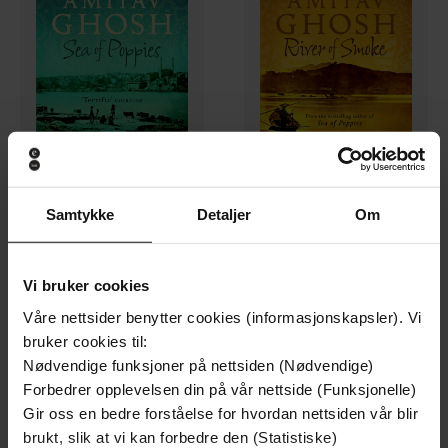
236,-
236,-
Samtykke
Detaljer
Om
Sea of Poppies
River of Smoke
Amitav Ghosh
Amitav Ghosh
LYDBOK
LYDBOK
Vi bruker cookies
Våre nettsider benytter cookies (informasjonskapsler). Vi
bruker cookies til:
Nødvendige funksjoner på nettsiden (Nødvendige)
Forbedrer opplevelsen din på vår nettside (Funksjonelle)
Gir oss en bedre forståelse for hvordan nettsiden vår blir
brukt, slik at vi kan forbedre den (Statistiske)