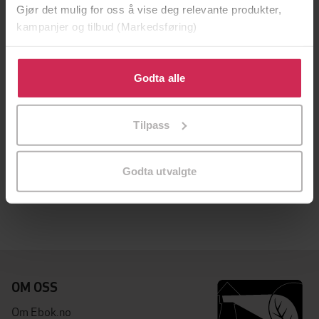
Gjør det mulig for oss å vise deg relevante produkter,
kampanjer og tilbud (Markedsføring)
Klikk på «Godta alle» for å gi oss ditt samtykke til å
bruke cookies for alle disse formålene. Du kan også
Godta alle
tilpasse ditt samtykke til spesifikke formål ved å klikke
på «Tilpass». Du kan når som helst trekke tilbake eller
Tilpass
endre ditt samtykke.
236,-
Flood of Fire
Godta utvalgte
Amitav Ghosh
LYDBOK
OM OSS
Om Ebok.no