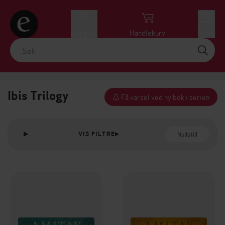
Logg inn
Handlekurv
Meny
Ibis Trilogy
Få varsel ved ny bok i serien
Nullstill
VIS FILTRE