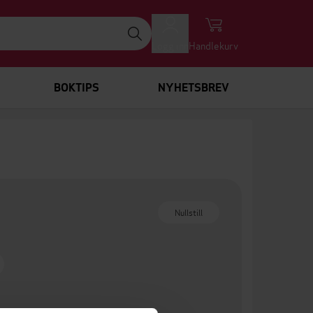
Logg inn
Handlekurv
BOKTIPS
NYHETSBREV
Nullstill