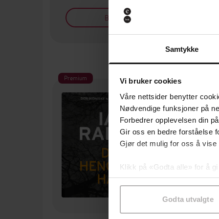
Bøker på tilbud
Samtykke
Premium
Pre
Vi bruker cookies
Våre nettsider benytter cooki
Nødvendige funksjoner på ne
Forbedrer opplevelsen din på
Gir oss en bedre forståelse fo
Gjør det mulig for oss å vise
Klikk på «Godta alle» for å gi
samtykke til spesifikke formå
Godta utvalgte