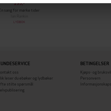
199,-
En sang for mørke tider
Ian Rankin
LYDBOK
KUNDESERVICE
BETINGELSER
ontakt oss
Kjøps- og bruksvi
lik leser du ebøker og lydbøker
Personvern
fte stilte spørsmål
Informasjonskaps
elvpublisering