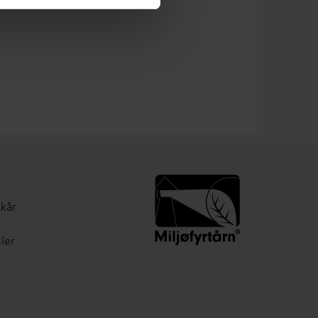
lkår
ler