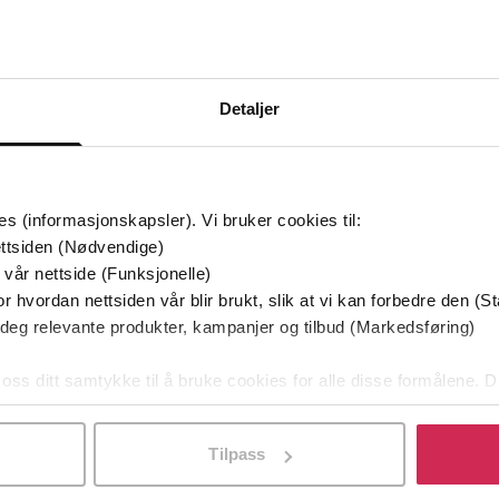
Bøker i Premium
Kan sendes til Kindle og PocketBook
Detaljer
mium
es (informasjonskapsler). Vi bruker cookies til:
ttsiden (Nødvendige)
 vår nettside (Funksjonelle)
r hvordan nettsiden vår blir brukt, slik at vi kan forbedre den (St
 deg relevante produkter, kampanjer og tilbud (Markedsføring)
 oss ditt samtykke til å bruke cookies for alle disse formålene. D
l ved å klikke på «Tilpass». Du kan når som helst trekke tilbake
Tilpass