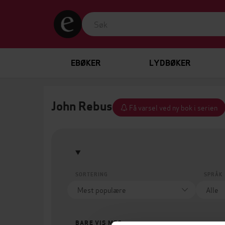
EBØKER
LYDBØKER
John Rebus
Få varsel ved ny bok i serien
SORTERING
SPRÅK
BARE VIS MEG