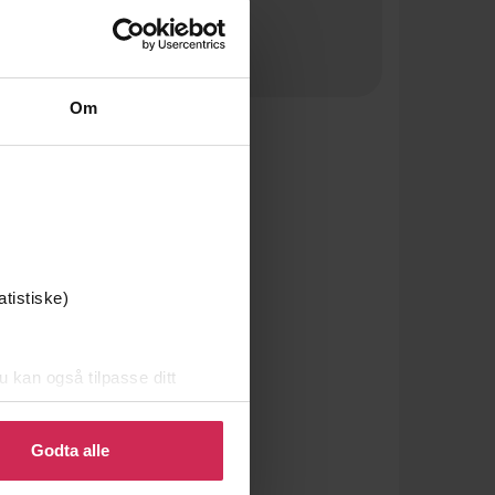
Om
atistiske)
u kan også tilpasse ditt
 eller endre ditt samtykke.
Godta alle