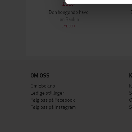
199,-
Den hengende have
Ian Rankin
LYDBOK
OM OSS
Om Ebok.no
K
Ledige stillinger
S
Følg oss på Facebook
O
Følg oss på Instagram
S