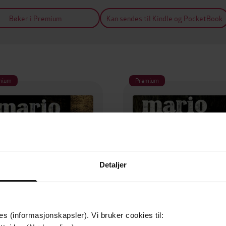
Bøker i Premium
Kan sendes til Kindle og PocketBook
mium
Premium
Detaljer
es (informasjonskapsler). Vi bruker cookies til: