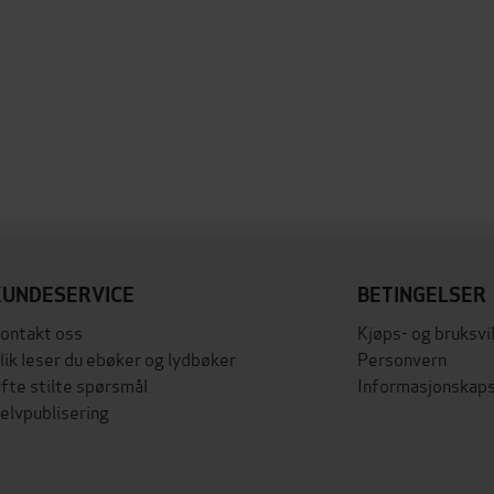
KUNDESERVICE
BETINGELSER
ontakt oss
Kjøps- og bruksvi
lik leser du ebøker og lydbøker
Personvern
fte stilte spørsmål
Informasjonskaps
elvpublisering