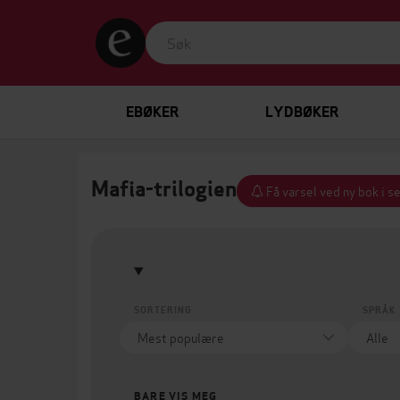
EBØKER
LYDBØKER
Mafia-trilogien
Få varsel ved ny bok i s
SORTERING
SPRÅK
BARE VIS MEG