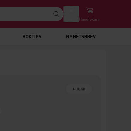
Logg inn
Handlekurv
BOKTIPS
NYHETSBREV
Nullstill