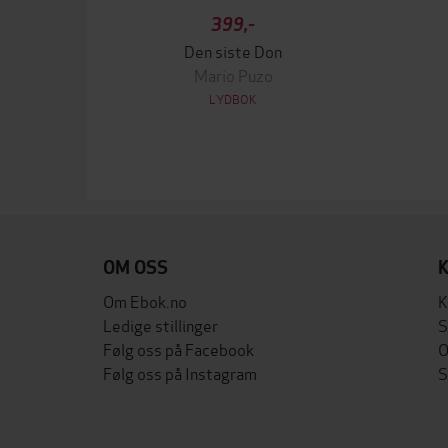
399,-
Den siste Don
Mario Puzo
LYDBOK
OM OSS
Om Ebok.no
K
Ledige stillinger
S
Følg oss på Facebook
O
Følg oss på Instagram
S