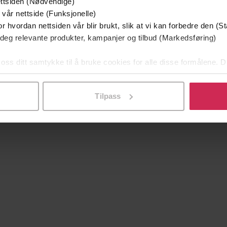
ttsiden (Nødvendige)
399,-
399,-
 vår nettside (Funksjonelle)
Sicilianeren
Omerta
r hvordan nettsiden vår blir brukt, slik at vi kan forbedre den (St
Mario Puzo
Mario Puzo
 deg relevante produkter, kampanjer og tilbud (Markedsføring)
LYDBOK
LYDBOK
 oss ditt samtykke til å bruke cookies for alle disse formålene. D
l ved å klikke på «Tilpass». Du kan når som helst trekke tilbake
Tilpass