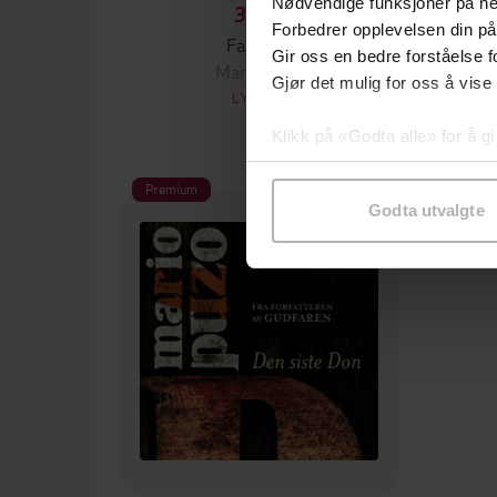
Nødvendige funksjoner på ne
399,-
Forbedrer opplevelsen din på
Familien
Gir oss en bedre forståelse fo
Mario Puzo
Gjør det mulig for oss å vise
LYDBOK
Klikk på «Godta alle» for å gi
samtykke til spesifikke formå
Premium
Godta utvalgte