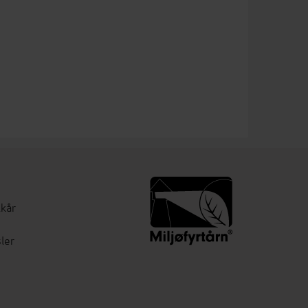
lkår
ler