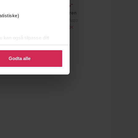
399,-
Gudfaren
atistiske)
Mario Puzo
LYDBOK
u kan også tilpasse ditt
 eller endre ditt samtykke.
Godta alle