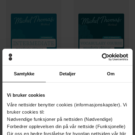
Samtykke
Detaljer
Om
355,-
355,-
Intermediate Mandarin Chinese (Michel Thomas Method) - Full course
Mandarin Chinese Vocabulary Course (Michel Thomas Method) - Full course
Michel Thomas
Michel Thomas
Vi bruker cookies
LYDBOK
LYDBOK
Våre nettsider benytter cookies (informasjonskapsler). Vi
bruker cookies til:
Nødvendige funksjoner på nettsiden (Nødvendige)
Forbedrer opplevelsen din på vår nettside (Funksjonelle)
Gir oss en bedre forståelse for hvordan nettsiden vår blir