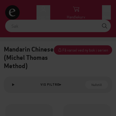
Logg inn
Handlekurv
Meny
Mandarin Chinese
Få varsel ved ny bok i serien
(Michel Thomas
Method)
Nullstill
VIS FILTRE