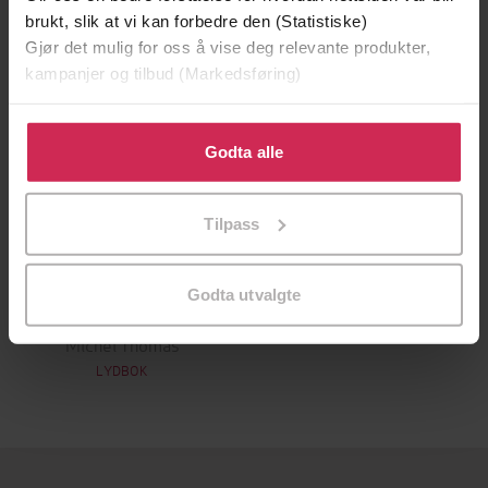
brukt, slik at vi kan forbedre den (Statistiske)
Gjør det mulig for oss å vise deg relevante produkter,
kampanjer og tilbud (Markedsføring)
Klikk på «Godta alle» for å gi oss ditt samtykke til å
bruke cookies for alle disse formålene. Du kan også
Godta alle
tilpasse ditt samtykke til spesifikke formål ved å klikke
på «Tilpass». Du kan når som helst trekke tilbake eller
Tilpass
endre ditt samtykke.
355,-
Godta utvalgte
Foundation Mandarin Chinese (Michel Thomas Method) - Full course
Michel Thomas
LYDBOK