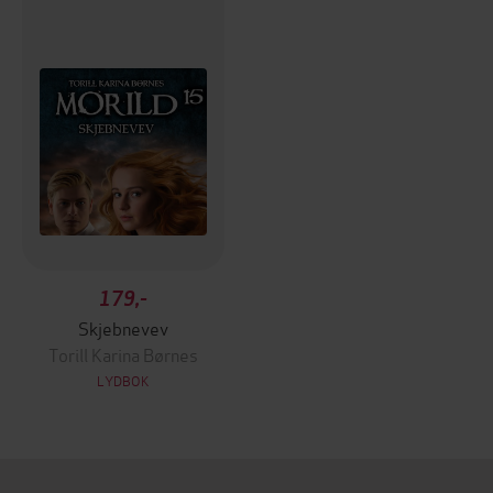
179,-
Skjebnevev
Torill Karina Børnes
LYDBOK