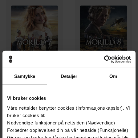
179,-
179,-
Samtykke
Detaljer
Om
Falske toner
Skjulte synder
Torill Karina Børnes
Torill Karina Børnes
LYDBOK
LYDBOK
Vi bruker cookies
Våre nettsider benytter cookies (informasjonskapsler). Vi
bruker cookies til:
Nødvendige funksjoner på nettsiden (Nødvendige)
Forbedrer opplevelsen din på vår nettside (Funksjonelle)
Gir oss en bedre forståelse for hvordan nettsiden vår blir