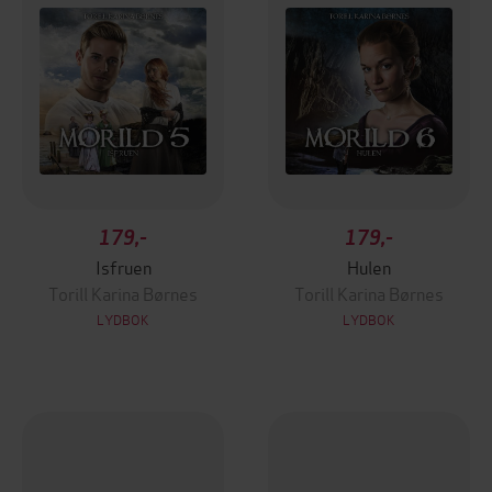
179,-
179,-
Isfruen
Hulen
Torill Karina Børnes
Torill Karina Børnes
LYDBOK
LYDBOK