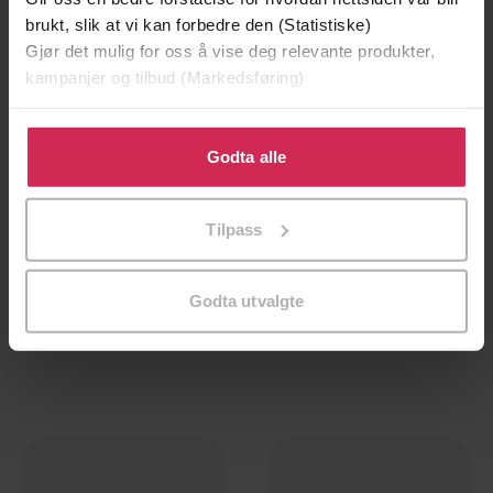
brukt, slik at vi kan forbedre den (Statistiske)
Gjør det mulig for oss å vise deg relevante produkter,
kampanjer og tilbud (Markedsføring)
Klikk på «Godta alle» for å gi oss ditt samtykke til å
bruke cookies for alle disse formålene. Du kan også
Godta alle
tilpasse ditt samtykke til spesifikke formål ved å klikke
på «Tilpass». Du kan når som helst trekke tilbake eller
Tilpass
endre ditt samtykke.
179,-
179,-
Beileren
Jærtegn
Godta utvalgte
Torill Karina Børnes
Torill Karina Børnes
LYDBOK
LYDBOK