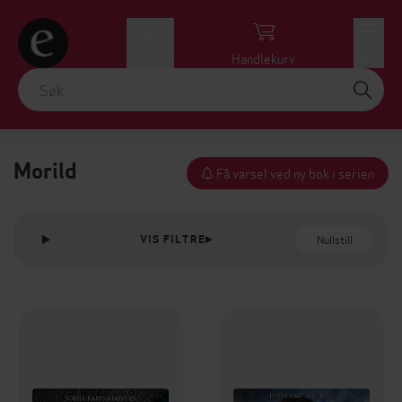
Logg inn
Handlekurv
Meny
Morild
Få varsel ved ny bok i serien
Nullstill
VIS FILTRE