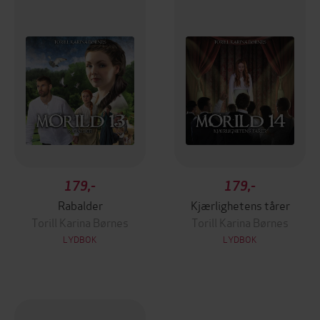
179,-
179,-
Rabalder
Kjærlighetens tårer
Torill Karina Børnes
Torill Karina Børnes
LYDBOK
LYDBOK