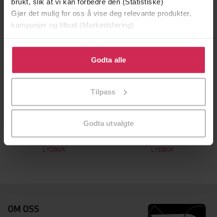
brukt, slik at vi kan forbedre den (Statistiske)
Gjør det mulig for oss å vise deg relevante produkter,
kampanjer og tilbud (Markedsføring)
Klikk på «Godta alle» for å gi oss ditt samtykke til å
bruke cookies for alle disse formålene. Du kan også
Godta alle
tilpasse ditt samtykke til spesifikke formål ved å klikke
på «Tilpass». Du kan når som helst trekke tilbake eller
Tilpass
endre ditt samtykke.
99,-
99,-
Godta utvalgte
Sykkeltyven
Talentiaden
Lars Mæhle
Lars Mæhle
LYDBOK
LYDBOK
OM OSS