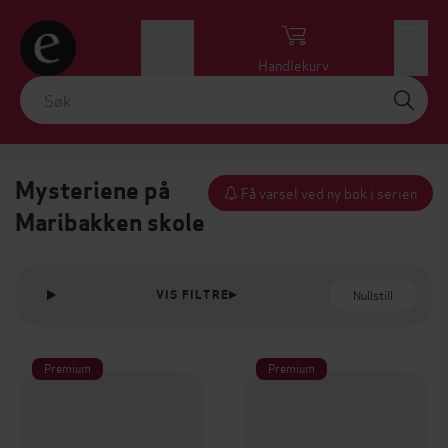
Logg inn
Handlekurv
Meny
Mysteriene på
Få varsel ved ny bok i serien
Maribakken skole
Nullstill
VIS FILTRE
Premium
Premium