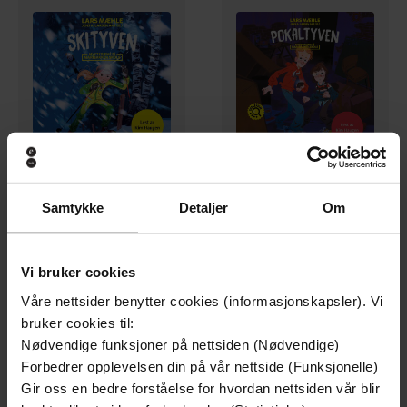
99,-
99,-
Samtykke
Detaljer
Om
Skityven
Pokaltyven
Lars Mæhle
Lars Mæhle
LYDBOK
LYDBOK
Vi bruker cookies
Våre nettsider benytter cookies (informasjonskapsler). Vi
bruker cookies til:
Premium
Premium
Nødvendige funksjoner på nettsiden (Nødvendige)
Forbedrer opplevelsen din på vår nettside (Funksjonelle)
Gir oss en bedre forståelse for hvordan nettsiden vår blir