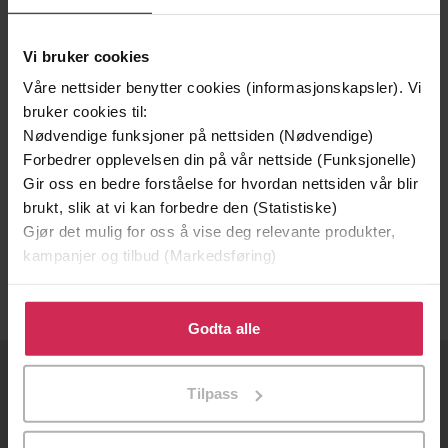
Vi bruker cookies
Våre nettsider benytter cookies (informasjonskapsler). Vi
bruker cookies til:
Nødvendige funksjoner på nettsiden (Nødvendige)
Forbedrer opplevelsen din på vår nettside (Funksjonelle)
Gir oss en bedre forståelse for hvordan nettsiden vår blir
179,-
159,-
brukt, slik at vi kan forbedre den (Statistiske)
Høylyse dager
Improvisasjon person
Gjør det mulig for oss å vise deg relevante produkter,
Arild Vange
Arild Vange
kampanjer og tilbud (Markedsføring)
EBOK
EBOK
Klikk på «Godta alle» for å gi oss ditt samtykke til å
bruke cookies for alle disse formålene. Du kan også
Godta alle
tilpasse ditt samtykke til spesifikke formål ved å klikke
på «Tilpass». Du kan når som helst trekke tilbake eller
OM OSS
Tilpass
endre ditt samtykke.
Om Ebok.no