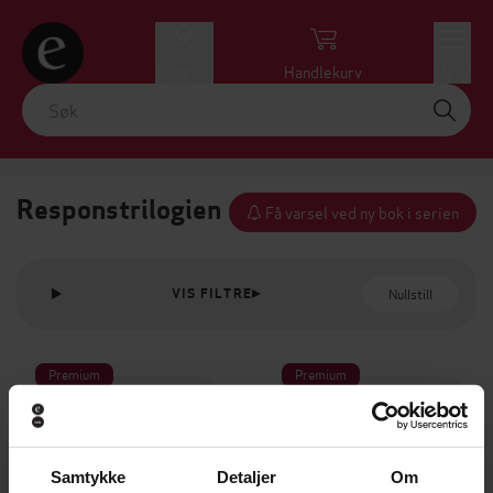
Logg inn
Handlekurv
Meny
Responstrilogien
Få varsel ved ny bok i serien
Nullstill
VIS FILTRE
Premium
Premium
Samtykke
Detaljer
Om