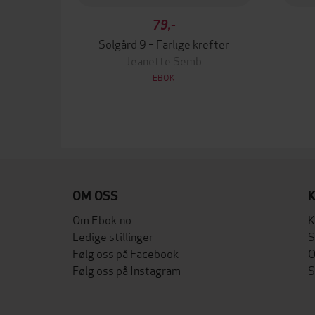
79,-
Solgård 9 – Farlige krefter
Jeanette Semb
EBOK
OM OSS
Om Ebok.no
K
Ledige stillinger
S
Følg oss på Facebook
O
Følg oss på Instagram
S