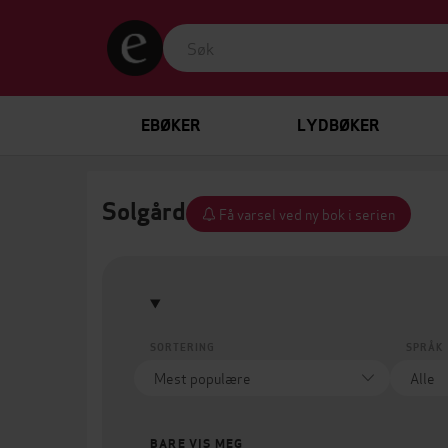
EBØKER
LYDBØKER
Solgård
Få varsel ved ny bok i serien
SORTERING
SPRÅK
BARE VIS MEG