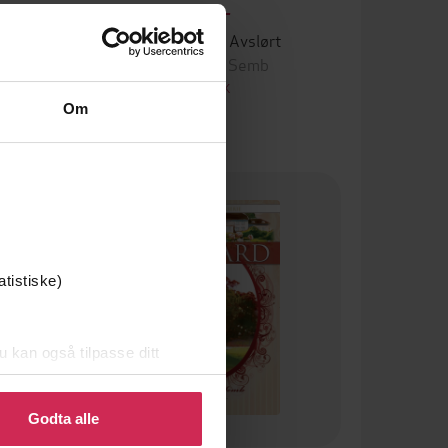
79,-
else
Solgård 4 – Avslørt
Jeanette Semb
EBOK
Om
atistiske)
u kan også tilpasse ditt
 eller endre ditt samtykke.
Godta alle