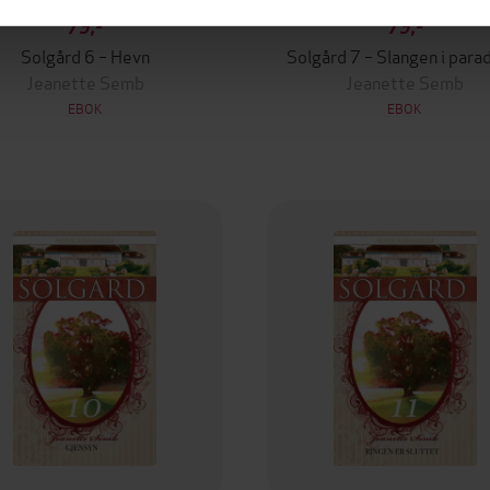
79,-
79,-
Solgård 6 – Hevn
Solgård 7 – Slangen i para
Jeanette Semb
Jeanette Semb
EBOK
EBOK