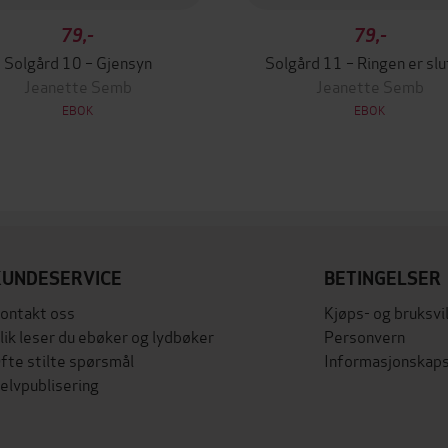
79,-
79,-
Solgård 10 – Gjensyn
Solgård 11 – Ringen er slu
Jeanette Semb
Jeanette Semb
EBOK
EBOK
KUNDESERVICE
BETINGELSER
ontakt oss
Kjøps- og bruksvi
lik leser du ebøker og lydbøker
Personvern
fte stilte spørsmål
Informasjonskaps
elvpublisering