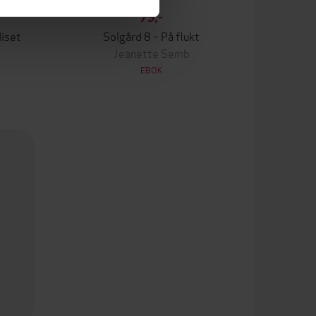
79,-
diset
Solgård 8 – På flukt
Jeanette Semb
EBOK