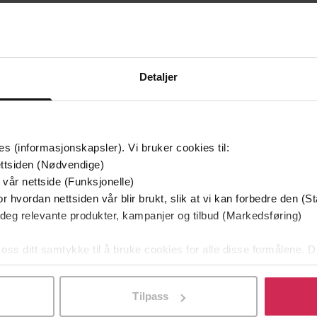
79,-
79,-
Solgård 2 – Lengsel
Solgård 3 – Løgn og forti
Jeanette Semb
Jeanette Semb
EBOK
EBOK
Detaljer
es (informasjonskapsler). Vi bruker cookies til:
ttsiden (Nødvendige)
 vår nettside (Funksjonelle)
r hvordan nettsiden vår blir brukt, slik at vi kan forbedre den (St
 deg relevante produkter, kampanjer og tilbud (Markedsføring)
 oss ditt samtykke til å bruke cookies for alle disse formålene. D
l ved å klikke på «Tilpass». Du kan når som helst trekke tilbake
Tilpass