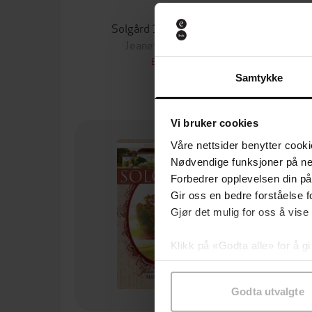
0,-
Solgård 1 – Ankomst
Jeanette Semb
EBOK
Samtykke
Vi bruker cookies
Våre nettsider benytter cooki
Nødvendige funksjoner på ne
Forbedrer opplevelsen din på
Gir oss en bedre forståelse fo
Gjør det mulig for oss å vise
Klikk på «Godta alle» for å gi
samtykke til spesifikke formå
Godta utvalgte