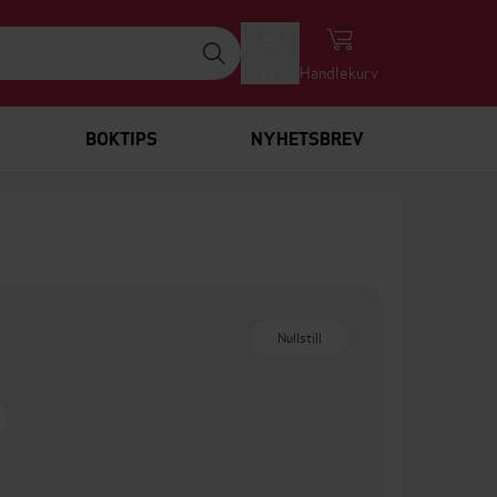
Logg inn
Handlekurv
BOKTIPS
NYHETSBREV
Nullstill