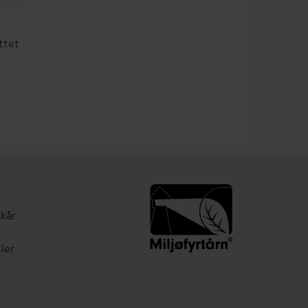
ttet
lkår
ler