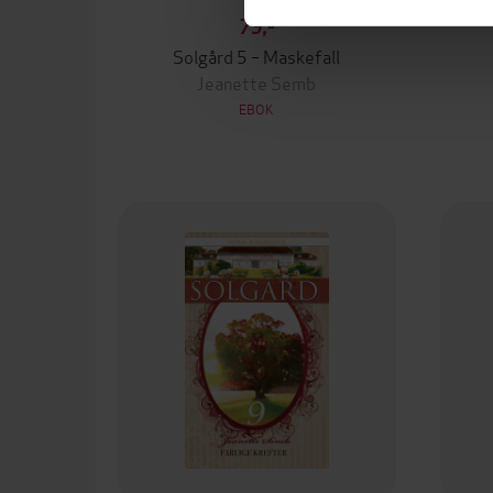
79,-
Solgård 5 – Maskefall
Jeanette Semb
EBOK