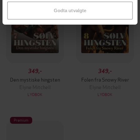
Godta utvalgte
349,-
349,-
Den mystiske hingsten
Folen fra Snowy River
Elyne Mitchell
Elyne Mitchell
LYDBOK
LYDBOK
Premium