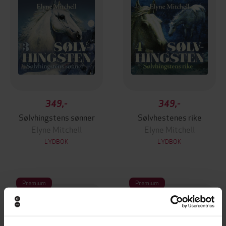
349,-
349,-
Sølvhingstens sønner
Sølvhestenes rike
Elyne Mitchell
Elyne Mitchell
LYDBOK
LYDBOK
Premium
Premium