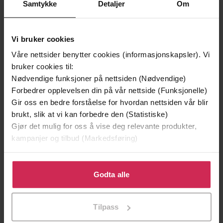
Samtykke
Detaljer
Om
Vi bruker cookies
Våre nettsider benytter cookies (informasjonskapsler). Vi
bruker cookies til:
Nødvendige funksjoner på nettsiden (Nødvendige)
Forbedrer opplevelsen din på vår nettside (Funksjonelle)
Gir oss en bedre forståelse for hvordan nettsiden vår blir
349,-
349,-
brukt, slik at vi kan forbedre den (Statistiske)
Sølvhingstens siste triumf
Sølvhingstens arv
Gjør det mulig for oss å vise deg relevante produkter,
Elyne Mitchell
Elyne Mitchell
kampanjer og tilbud (Markedsføring)
LYDBOK
LYDBOK
Klikk på «Godta alle» for å gi oss ditt samtykke til å
bruke cookies for alle disse formålene. Du kan også
Godta alle
Premium
Premium
tilpasse ditt samtykke til spesifikke formål ved å klikke
på «Tilpass». Du kan når som helst trekke tilbake eller
Tilpass
endre ditt samtykke.