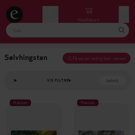
Logg inn
Handlekurv
Meny
Sølvhingsten
Få varsel ved ny bok i serien
Nullstill
VIS FILTRE
Premium
Premium