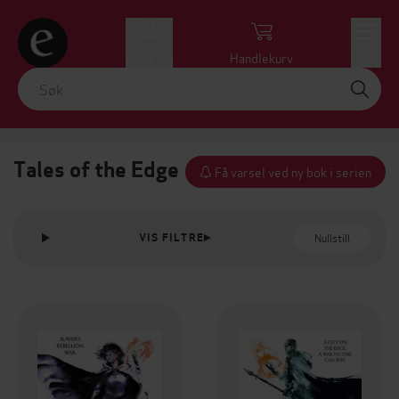
Logg inn
Handlekurv
Meny
Tales of the Edge
Få varsel ved ny bok i serien
Nullstill
VIS FILTRE