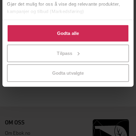
Gjør det mulig for oss å vise deg relevante produkter,
kampanjer og tilbud (Markedsføring)
Klikk på «Godta alle» for å gi oss ditt samtykke til å
bruke cookies for alle disse formålene. Du kan også
Godta alle
tilpasse ditt samtykke til spesifikke formål ved å klikke
på «Tilpass». Du kan når som helst trekke tilbake eller
Tilpass
endre ditt samtykke.
118,-
The Collarbound
Godta utvalgte
Rebecca Zahabi
EBOK
OM OSS
Om Ebok.no