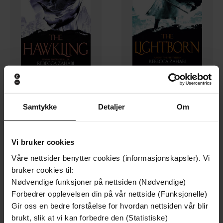
118,-
130,-
Samtykke
Detaljer
Om
The Hawkling
The Lightborn
Rebecca Zahabi
Rebecca Zahabi
EBOK
EBOK
Vi bruker cookies
Våre nettsider benytter cookies (informasjonskapsler). Vi
bruker cookies til:
Nødvendige funksjoner på nettsiden (Nødvendige)
Forbedrer opplevelsen din på vår nettside (Funksjonelle)
Gir oss en bedre forståelse for hvordan nettsiden vår blir
brukt, slik at vi kan forbedre den (Statistiske)