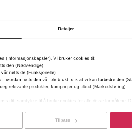
Bøker i Premium
Kan sendes til Kindle og PocketBook
Detaljer
es (informasjonskapsler). Vi bruker cookies til:
ttsiden (Nødvendige)
 vår nettside (Funksjonelle)
r hvordan nettsiden vår blir brukt, slik at vi kan forbedre den (St
 deg relevante produkter, kampanjer og tilbud (Markedsføring)
 oss ditt samtykke til å bruke cookies for alle disse formålene. D
l ved å klikke på «Tilpass». Du kan når som helst trekke tilbake
Tilpass