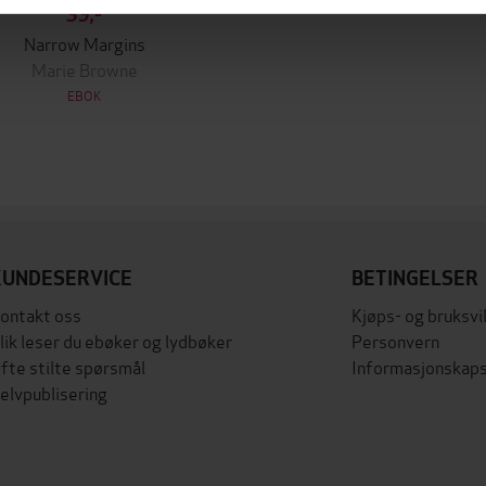
39,-
Narrow Margins
Marie Browne
EBOK
KUNDESERVICE
BETINGELSER
ontakt oss
Kjøps- og bruksvi
lik leser du ebøker og lydbøker
Personvern
fte stilte spørsmål
Informasjonskaps
elvpublisering