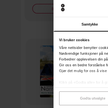
Bøker på tilbud
Samtykke
Vi bruker cookies
Våre nettsider benytter cooki
Nødvendige funksjoner på ne
Forbedrer opplevelsen din på
Gir oss en bedre forståelse fo
Gjør det mulig for oss å vise
Klikk på «Godta alle» for å gi
samtykke til spesifikke formå
Godta utvalgte