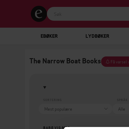
EBØKER
LYDBØKER
The Narrow Boat Books
Få varsel 
SORTERING
SPRÅK
BARE VIS MEG