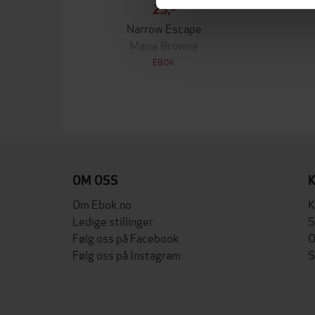
23,-
Narrow Escape
Marie Browne
EBOK
OM OSS
Om Ebok.no
K
Ledige stillinger
S
Følg oss på Facebook
O
Følg oss på Instagram
S