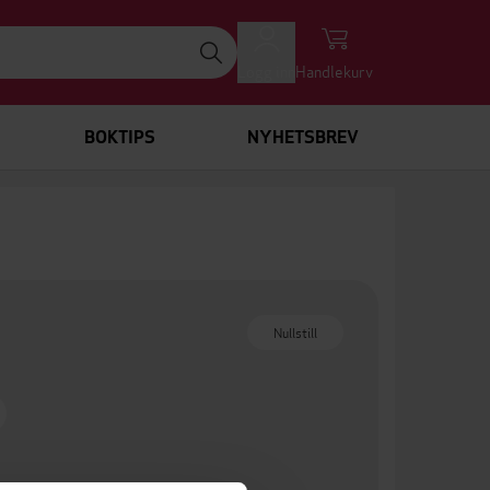
Logg inn
Handlekurv
BOKTIPS
NYHETSBREV
Nullstill