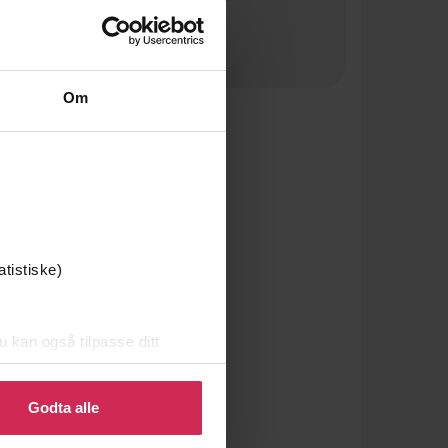
Om
atistiske)
u kan også tilpasse ditt
 eller endre ditt samtykke.
Godta alle