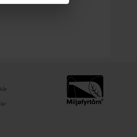
lkår
ler