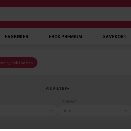
FAGBØKER
EBOK PREMIUM
GAVEKORT
ved ny bok i serien
VIS FILTRE
FORMAT