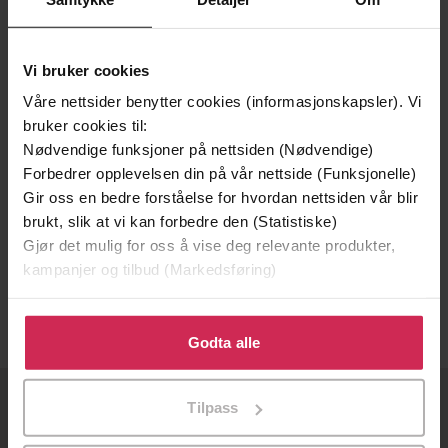
Vi bruker cookies
Våre nettsider benytter cookies (informasjonskapsler). Vi
bruker cookies til:
Nødvendige funksjoner på nettsiden (Nødvendige)
Forbedrer opplevelsen din på vår nettside (Funksjonelle)
Gir oss en bedre forståelse for hvordan nettsiden vår blir
149,-
149,-
brukt, slik at vi kan forbedre den (Statistiske)
Gjør det mulig for oss å vise deg relevante produkter,
Kongen
Kongen
kampanjer og tilbud (Markedsføring)
Kåre Holt
Kåre Holt
EBOK
EBOK
Klikk på «Godta alle» for å gi oss ditt samtykke til å
bruke cookies for alle disse formålene. Du kan også
Godta alle
tilpasse ditt samtykke til spesifikke formål ved å klikke
på «Tilpass». Du kan når som helst trekke tilbake eller
Tilpass
endre ditt samtykke.
OM OSS