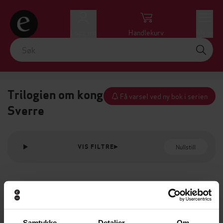
Logg inn
Handlekurv
Meny
Trilogien om kong
Få varsel ved ny bok i serien
Sverre
Nullstill
VIS FILTRE
Samtykke
Detaljer
Om