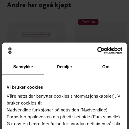
Andre har også kjøpt
Premium
Samtykke
Detaljer
Om
Vi bruker cookies
Våre nettsider benytter cookies (informasjonskapsler). Vi
bruker cookies til:
249,-
449,-
Nødvendige funksjoner på nettsiden (Nødvendige)
Sapiens
Hvitekrist
Forbedrer opplevelsen din på vår nettside (Funksjonelle)
Yuval Noah Harari
Tore Skeie
Gir oss en bedre forståelse for hvordan nettsiden vår blir