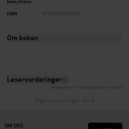
beskyttelse
9788205456730
ISBN
Om boken
Leservurderinger
(0)
Betingelser for brukergenerert innhold
Ingen vurderinger ennå
OM OSS