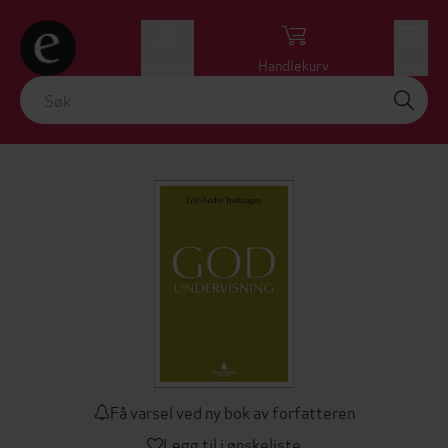
Logg inn
Handlekurv
Meny
Få varsel ved ny bok av forfatteren
Legg til i ønskeliste