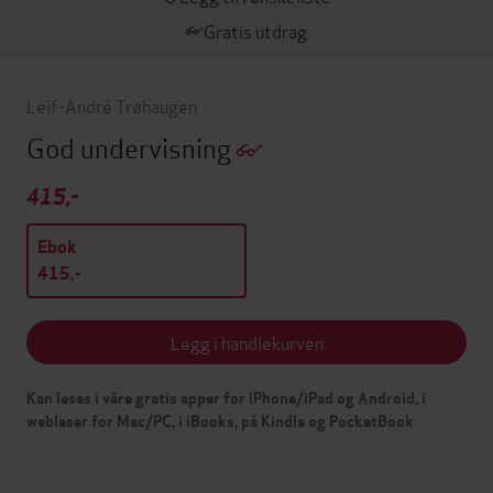
Gratis utdrag
Leif-André Trøhaugen
God undervisning
415,-
Ebok
415,-
Legg i handlekurven
Kan leses i våre gratis apper for iPhone/iPad og Android, i
webleser for Mac/PC, i iBooks, på Kindle og PocketBook