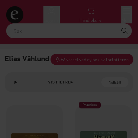
Logg inn
Handlekurv
Meny
Elias Våhlund
Få varsel ved ny bok av forfatteren
Nullstill
VIS FILTRE
Premium