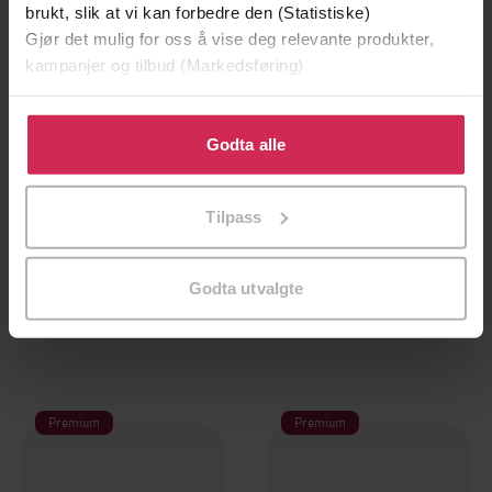
brukt, slik at vi kan forbedre den (Statistiske)
Gjør det mulig for oss å vise deg relevante produkter,
kampanjer og tilbud (Markedsføring)
Klikk på «Godta alle» for å gi oss ditt samtykke til å
bruke cookies for alle disse formålene. Du kan også
Godta alle
tilpasse ditt samtykke til spesifikke formål ved å klikke
på «Tilpass». Du kan når som helst trekke tilbake eller
Tilpass
endre ditt samtykke.
149,-
149,-
Forsvunnet
Alene
Godta utvalgte
Elias Våhlund
Elias Våhlund
LYDBOK
LYDBOK
Premium
Premium