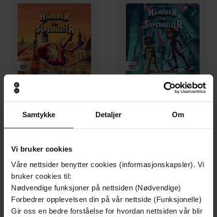
149,-
149,-
Samtykke
Detaljer
Om
Tilbake
Håpløst
Elias Våhlund
Elias Våhlund
LYDBOK
LYDBOK
Vi bruker cookies
Våre nettsider benytter cookies (informasjonskapsler). Vi
bruker cookies til:
Premium
Premium
Nødvendige funksjoner på nettsiden (Nødvendige)
Forbedrer opplevelsen din på vår nettside (Funksjonelle)
Gir oss en bedre forståelse for hvordan nettsiden vår blir