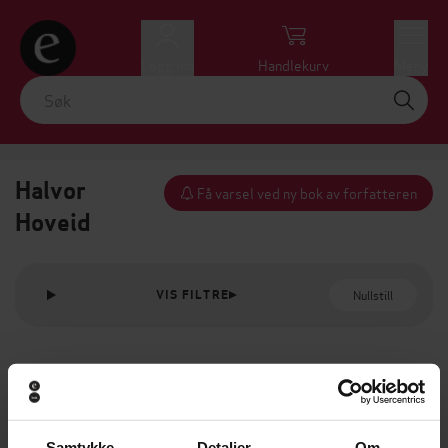
Logg inn
Handlekurv
Meny
Halvor
Få varsel ved ny bok av forfatteren
Hoveid
Nullstill
VIS FILTRE
Samtykke
Detaljer
Om