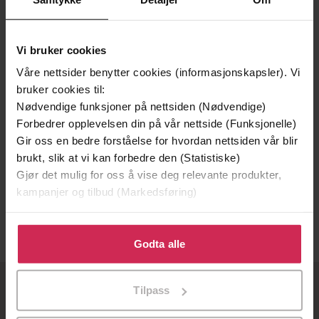
Vi bruker cookies
Våre nettsider benytter cookies (informasjonskapsler). Vi
bruker cookies til:
Nødvendige funksjoner på nettsiden (Nødvendige)
Forbedrer opplevelsen din på vår nettside (Funksjonelle)
Gir oss en bedre forståelse for hvordan nettsiden vår blir
299,-
brukt, slik at vi kan forbedre den (Statistiske)
Gjør det mulig for oss å vise deg relevante produkter,
Undervisning som veiledning
kampanjer og tilbud (Markedsføring)
Marit Honerød Hoveid
EBOK
Klikk på «Godta alle» for å gi oss ditt samtykke til å
bruke cookies for alle disse formålene. Du kan også
Godta alle
tilpasse ditt samtykke til spesifikke formål ved å klikke
på «Tilpass». Du kan når som helst trekke tilbake eller
Tilpass
endre ditt samtykke.
OM OSS