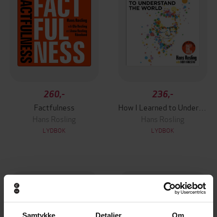
260,-
236,-
Factfulness
How I Learned to Understand the World
Hans Rosling
Hans Rosling
LYDBOK
LYDBOK
Samtykke
Detaljer
Om