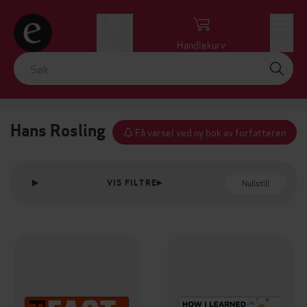
Logg inn
Handlekurv
Meny
Hans Rosling
Få varsel ved ny bok av forfatteren
Nullstill
VIS FILTRE