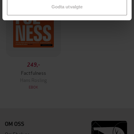
Godta utvalgte
249,-
Factfulness
Hans Rosling
EBOK
OM OSS
Om Ebok.no