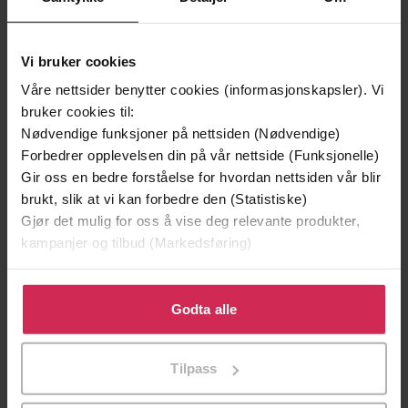
Vi bruker cookies
Våre nettsider benytter cookies (informasjonskapsler). Vi
bruker cookies til:
Nødvendige funksjoner på nettsiden (Nødvendige)
Forbedrer opplevelsen din på vår nettside (Funksjonelle)
Gir oss en bedre forståelse for hvordan nettsiden vår blir
296,-
130,-
brukt, slik at vi kan forbedre den (Statistiske)
Factfulness Illustrated
Factfulness
Gjør det mulig for oss å vise deg relevante produkter,
Hans Rosling
Hans Rosling
kampanjer og tilbud (Markedsføring)
EBOK
EBOK
Klikk på «Godta alle» for å gi oss ditt samtykke til å
bruke cookies for alle disse formålene. Du kan også
Godta alle
tilpasse ditt samtykke til spesifikke formål ved å klikke
på «Tilpass». Du kan når som helst trekke tilbake eller
Tilpass
endre ditt samtykke.